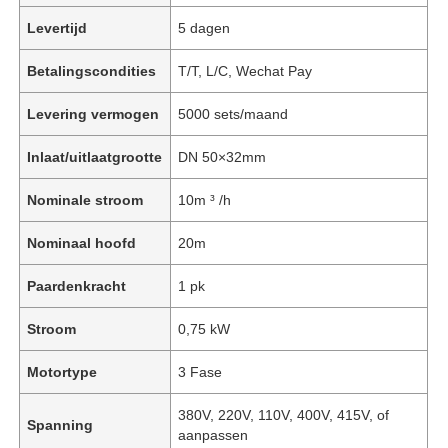
Levertijd
5 dagen
Betalingscondities
T/T, L/C, Wechat Pay
Levering vermogen
5000 sets/maand
Inlaat/uitlaatgrootte
DN 50×32mm
Nominale stroom
10m ³ /h
Nominaal hoofd
20m
Paardenkracht
1 pk
Stroom
0,75 kW
Motortype
3 Fase
380V, 220V, 110V, 400V, 415V, of
Spanning
aanpassen