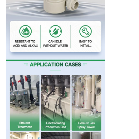
Over ons
Fabrieksreis
Kwaliteitscontrole
Contacteer ons
nieuws
Alle Gevallen
Vraag een offerte aan