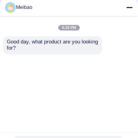
Meibao
9:20 PM
Good day, what product are you looking 
Semi-
Electrolytic
for?
onderdompelbare
Phosphating Process
verticale centrifugale
Vertical Chemical
pomp 25 pk 18,5 kW 3
Pump 15HP 11KW For
Aanvraag sturen
Aanvraag sturen
fase
Pharmaceutical
energiebesparing
Production
Thuis
Ongeveer ons
Contacteer ons
Desktop Site
Sitemap
Privacybeleid
Kwaliteit
Zelfinstructiepomp
China
Fabriek.Copyright © 2026 Dongguan Meibao