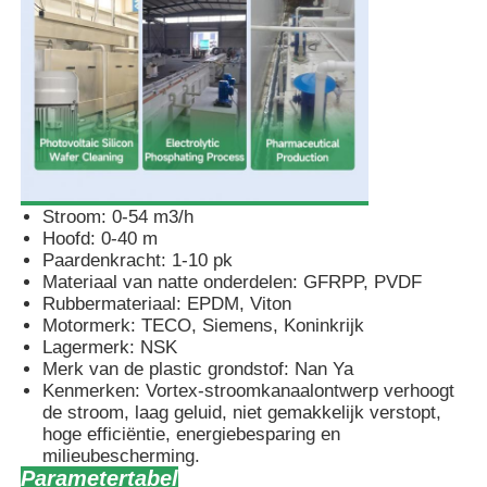
Zelfinstructiepomp
Magnetische pomp
Verticale pomp
Stroom: 0-54 m3/h
Hoofd: 0-40 m
Paardenkracht: 1-10 pk
RVS Verticale Pomp
Materiaal van natte onderdelen: GFRPP, PVDF
Rubbermateriaal: EPDM, Viton
Motormerk: TECO, Siemens, Koninkrijk
Chemische Centrifugaalpomp
Lagermerk: NSK
Merk van de plastic grondstof: Nan Ya
Kenmerken: Vortex-stroomkanaalontwerp verhoogt
Het fluor voerde Chemische Pomp
de stroom, laag geluid, niet gemakkelijk verstopt,
hoge efficiëntie, energiebesparing en
milieubescherming.
Chemische Vloeibare Filter
Parametertabel