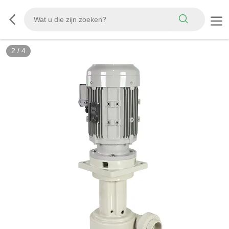
3
/
4