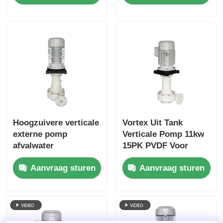
Hoogzuivere verticale
Vortex Uit Tank
externe pomp
Verticale Pomp 11kw
afvalwater
15PK PVDF Voor
gasbehandeling MD-
Afvalgasbehandeling
Aanvraag sturen
Aanvraag sturen
100VK-20 20 PK
15KW