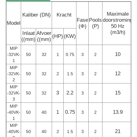
Maximale
M
Kaliber (DN)
Kracht
Pneumatische diafragmapomp
Fase
Pools
doorstroming
Model
(Φ)
(P)
50 Hz
(m3/h)
Inlaat
Afvoer
Meting dosering pomp
(HP)
(KW)
((mm)
((mm)
MIP
Rioleringspomp met duikvermogen
10
-32VK-
50
32
1
0.75
3
2
1
MIP
industriële centrifugaalventilator
12
-32VK-
50
32
2
1.5
3
2
2
MIP
3
2.2
15
-32VK-
50
32
3
2
3
MIP
1
0.75
13.9
-40VK-
50
40
3
2
1
MIP
21
-40VK-
50
40
2
1.5
3
2