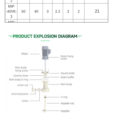
2
MIP
21
-40VK-
50
40
3
2.2
3
2
3
MIP
27
-40VK-
50
40
5
3.7
3
2
5
MIP
5
3.7
31
-50VK-
65
50
3
2
5
MIP-
7.5
5.5
43.9
50VK-
65
50
3
2
7.5
MIP
10
7.5
48
-50VK-
65
50
3
2
10