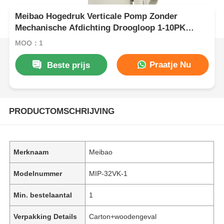
Meibao Hogedruk Verticale Pomp Zonder
Mechanische Afdichting Droogloop 1-10PK
0.75KW Chemische Industrie
MOQ：1
Praatje Nu
Beste prijs
PRODUCTOMSCHRIJVING
Merknaam
Meibao
Modelnummer
MIP-32VK-1
Min. bestelaantal
1
Verpakking Details
Carton+woodengeval