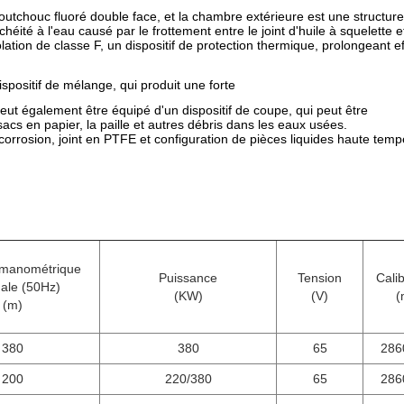
utchouc fluoré double face, et la chambre extérieure est une structure
éité à l'eau causé par le frottement entre le joint d'huile à squelette et
ation de classe F, un dispositif de protection thermique, prolongeant 
dispositif de mélange, qui produit une forte
 peut également être équipé d'un dispositif de coupe, qui peut être
s sacs en papier, la paille et autres débris dans les eaux usées.
icorrosion, joint en PTFE et configuration de pièces liquides haute temp
manométrique
Puissance
Tension
Cali
ale (50Hz)
(KW)
(V)
(
(m)
380
380
65
286
200
220/380
65
286