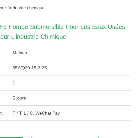
r l'industrie chimique
0Hz Pompe Submersible Pour Les Eaux Usées
ur L'industrie Chimique
Meibao
65WQ20-15-2.2S
1
5 jours
t:
T / T, L / C, WeChat Pay