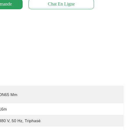
emande
Chat En Ligne
DN65 Mm
16m
380 V, 50 Hz, Triphasé