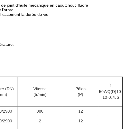
 de joint d'huile mécanique en caoutchouc fluoré
 l'arbre.
efficacement la durée de vie
érature.
1
bre (DN)
Vitesse
Pôles
50WQ(D)10-
mm)
(tr/min)
(P)
10-0.75S
0/2900
380
12
0/2900
2
12