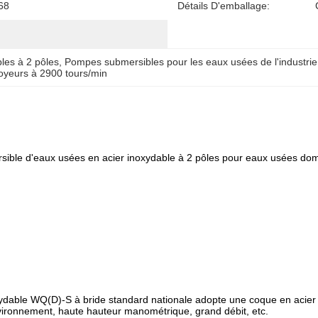
P68
Détails D'emballage:
les à 2 pôles
, 
Pompes submersibles pour les eaux usées de l'industri
yeurs à 2900 tours/min
ible d'eaux usées en acier inoxydable à 2 pôles pour eaux usées dome
ydable WQ(D)-S à bride standard nationale adopte une coque en acier
nvironnement, haute hauteur manométrique, grand débit, etc.