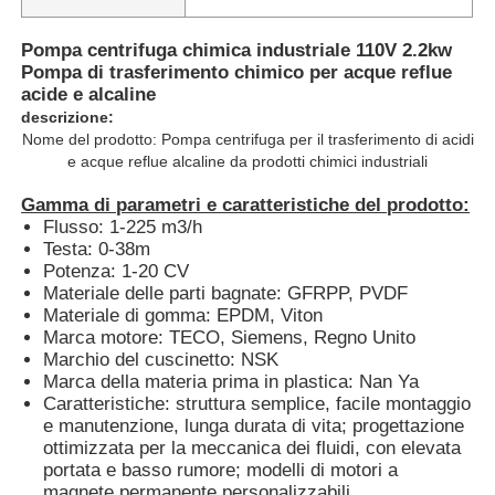
Pompa centrifuga chimica industriale 110V 2.2kw
Pompa di trasferimento chimico per acque reflue
acide e alcaline
descrizione:
Nome del prodotto: Pompa centrifuga per il trasferimento di acidi
e acque reflue alcaline da prodotti chimici industriali
Gamma di parametri e caratteristiche del prodotto:
Flusso: 1-225 m3/h
Testa: 0-38m
Potenza: 1-20 CV
Materiale delle parti bagnate: GFRPP, PVDF
Materiale di gomma: EPDM, Viton
Marca motore: TECO, Siemens, Regno Unito
Casa
Marchio del cuscinetto: NSK
Marca della materia prima in plastica: Nan Ya
Caratteristiche: struttura semplice, facile montaggio
Prodotti
e manutenzione, lunga durata di vita; progettazione
ottimizzata per la meccanica dei fluidi, con elevata
portata e basso rumore; modelli di motori a
Video
magnete permanente personalizzabili.