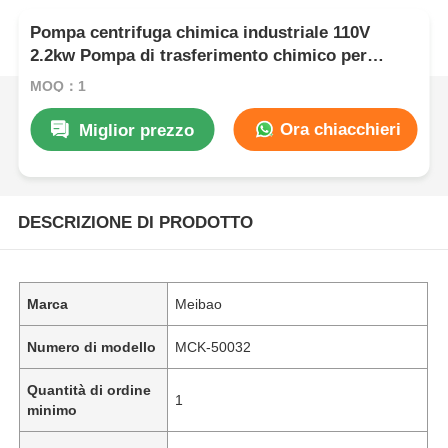
Pompa centrifuga chimica industriale 110V
2.2kw Pompa di trasferimento chimico per
acque reflue acide e alcaline
MOQ：1
Ora chiacchieri
Miglior prezzo
DESCRIZIONE DI PRODOTTO
Marca
Meibao
Numero di modello
MCK-50032
Quantità di ordine
1
minimo