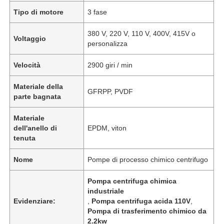
Tipo di motore
3 fase
380 V, 220 V, 110 V, 400V, 415V o
Voltaggio
personalizza
Velocità
2900 giri / min
Materiale della
GFRPP, PVDF
parte bagnata
Materiale
dell'anello di
EPDM, viton
tenuta
Nome
Pompe di processo chimico centrifugo
Pompa centrifuga chimica
industriale
Evidenziare:
,
Pompa centrifuga acida 110V
,
Pompa di trasferimento chimico da
2.2kw