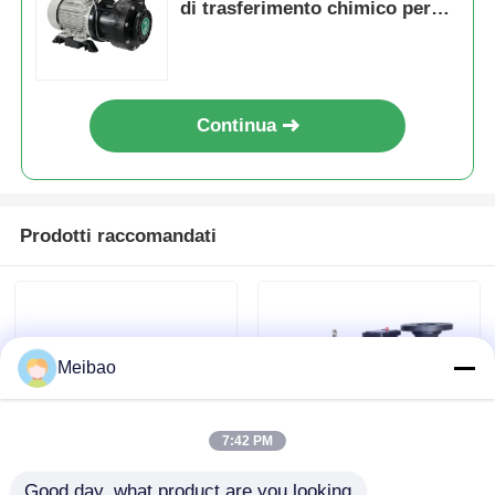
di trasferimento chimico per
acque reflue acide e alcaline
Pompa di diaframma pneumatica
Pompa di dosaggio di misura
Continua
Pompa per acque luride sommergibile
Prodotti raccomandati
ventilatore centrifugo industriale
Meibao
7:42 PM
Good day, what product are you looking 