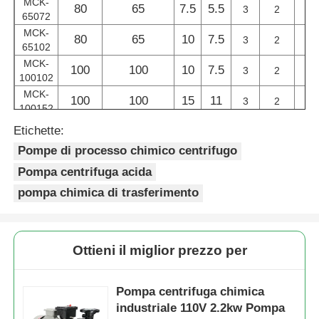
MCK-
80
65
7.5
5.5
3
2
65072
MCK-
Pompa di innesco di auto
80
65
10
7.5
3
2
65102
MCK-
100
100
10
7.5
1
3
2
100102
Pompa magnetica
MCK-
100
100
15
11
1
3
2
100152
MCK-
Pompa verticale
Etichette:
100
100
20
15
1
3
2
100202
Pompe di processo chimico centrifugo
Pompa centrifuga acida
Pompa verticale in acciaio inossidabile
pompa chimica di trasferimento
Pompa centrifuga chimica
Ottieni il miglior prezzo per
Pompa chimica allineata fluoro
Pompa centrifuga chimica
industriale 110V 2.2kw Pompa
Filtro liquido chimico