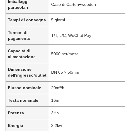
Imballaggi
Caso di Carton+wooden
particolari
Tempi di consegna
5 giorni
Termini di
T/T, L/C, WeChat Pay
pagamento
Capacità di
5000 set/mese
alimentazione
Dimensione
DN 65 × 50mm
dell'ingresso/outlet
Flusso nominale
20m³/h
Testa nominale
16m
Potenza
3Hp
Energia
2.2kw