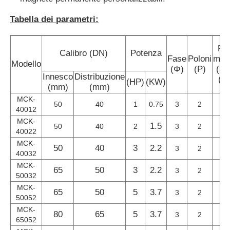
Tabella dei parametri:
Chi siamo
Fl
Calibro (DN)
Potenza
Fase
Poloni
mas
Fatory Tour
Modello
(Φ)
(P)
(50
Innesco
Distribuzione
(m
(HP)
(KW)
(mm)
(mm)
Controllo di qualità
MCK-
50
40
1
0.75
3
2
40012
MCK-
1.5
50
40
2
3
2
Contattaci
40022
MCK-
50
40
3
2.2
3
2
40032
notizie
MCK-
65
50
3
2.2
3
2
50032
MCK-
65
50
5
3.7
Tutti i casi
3
2
50052
MCK-
80
65
5
3.7
3
2
65052
Richiedere un preventivo