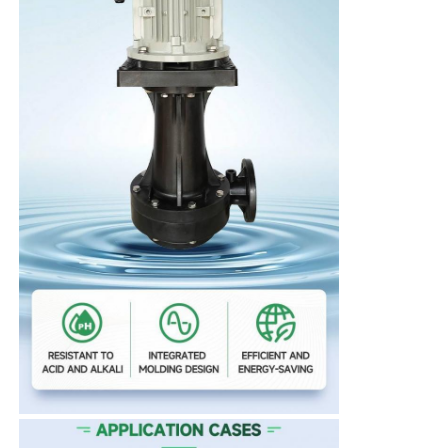
Chi siamo
Fatory Tour
Controllo di qualità
Contattaci
notizie
Tutti i casi
Richiedere un preventivo