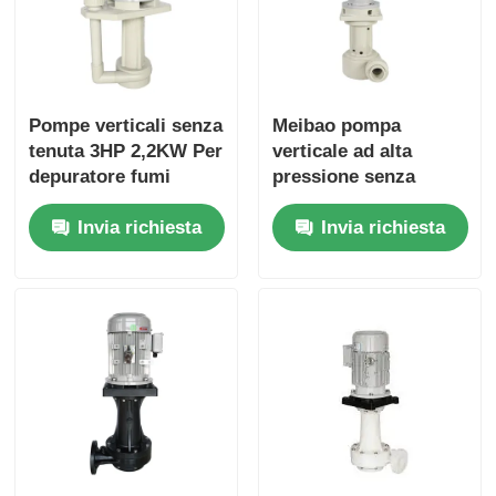
Pompe verticali senza
Meibao pompa
tenuta 3HP 2,2KW Per
verticale ad alta
depuratore fumi
pressione senza
sigillo meccanico
Invia richiesta
Invia richiesta
funzionamento a
secco 1-10HP 0,75KW
industria chimica