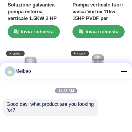
Soluzione galvanica
Pompa verticale fuori
pompa esterna
vasca Vortex 11kw
verticale 1.5KW 2 HP
15HP PVDF per
PP
trattamento gas di
Invia richiesta
Invia richiesta
scarico
Meibao
11:43 AM
Good day, what product are you looking 
Pompa centrifughe
Electrolytic
for?
verticale
Phosphating Process
semimergibile 25HP
Vertical Chemical
18,5kw 3 fasi
Pump 15HP 11KW For