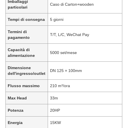
Imballaggi
Caso di Carton+wooden
particolari
Tempi di consegna
5 giorni
Termini di
T/T, L/C, WeChat Pay
pagamento
Capacità di
5000 set/mese
alimentazione
Dimensione
DN 125 × 100mm
dell'ingresso/outlet
Flusso massimo
210 m³/ora
Max Head
33m
Potenza
20HP
Energia
15KW