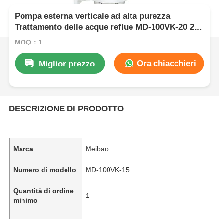
Pompa esterna verticale ad alta purezza
Trattamento delle acque reflue MD-100VK-20 20
CV 15KW
MOQ：1
Ora chiacchieri
Miglior prezzo
DESCRIZIONE DI PRODOTTO
Marca
Meibao
Numero di modello
MD-100VK-15
Quantità di ordine
1
minimo