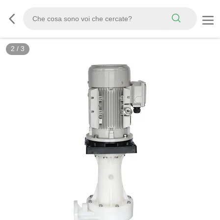
3
/
3