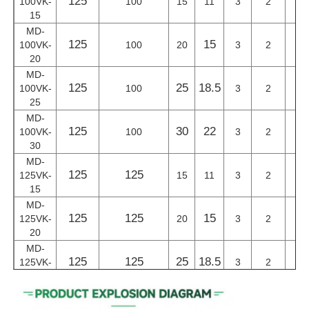
125
1
100VK-
100
15
11
3
2
15
MD-
125
15
2
100VK-
100
20
3
2
20
MD-
125
25
18.5
2
100VK-
100
3
2
25
MD-
125
30
22
2
100VK-
100
3
2
30
MD-
125
125
2
125VK-
15
11
3
2
15
MD-
125
125
15
3
125VK-
20
3
2
20
MD-
125
125
25
18.5
2
125VK-
3
2
25
MD-
125
125
30
22
3
125VK-
3
2