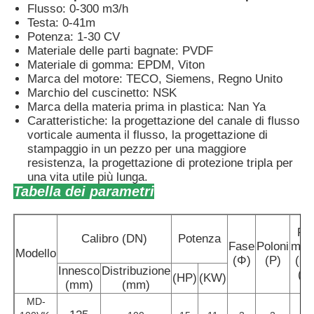
Flusso: 0-300 m3/h
Testa: 0-41m
Pompa di diaframma pneumatica
Potenza: 1-30 CV
Materiale delle parti bagnate: PVDF
Materiale di gomma: EPDM, Viton
Pompa di dosaggio di misura
Marca del motore: TECO, Siemens, Regno Unito
Marchio del cuscinetto: NSK
Marca della materia prima in plastica: Nan Ya
Caratteristiche: la progettazione del canale di flusso
Pompa per acque luride sommergibile
vorticale aumenta il flusso, la progettazione di
stampaggio in un pezzo per una maggiore
resistenza, la progettazione di protezione tripla per
ventilatore centrifugo industriale
una vita utile più lunga.
Tabella dei parametri
Fl
Calibro (DN)
Potenza
Fase
Poloni
mas
Modello
(Φ)
(P)
(50
Innesco
Distribuzione
(m
(HP)
(KW)
(mm)
(mm)
MD-