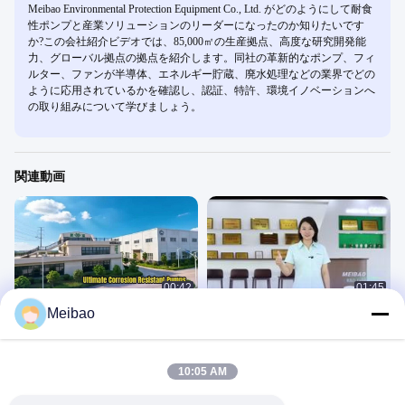
Meibao Environmental Protection Equipment Co., Ltd. がどのようにして耐食
性ポンプと産業ソリューションのリーダーになったのか知りたいです
か?この会社紹介ビデオでは、85,000㎡の生産拠点、高度な研究開発能
力、グローバル拠点の拠点を紹介します。同社の革新的なポンプ、フィ
ルター、ファンが半導体、エネルギー貯蔵、廃水処理などの業界でどの
ように応用されているかを確認し、認証、特許、環境イノベーションへ
の取り組みについて学びましょう。
関連動画
00:42
01:45
Meibao
美宝の主力製品
メイバオのショールームと RDビル
会社
会社
June 05, 2026
October 22, 2025
10:05 AM