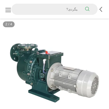
2
/
4