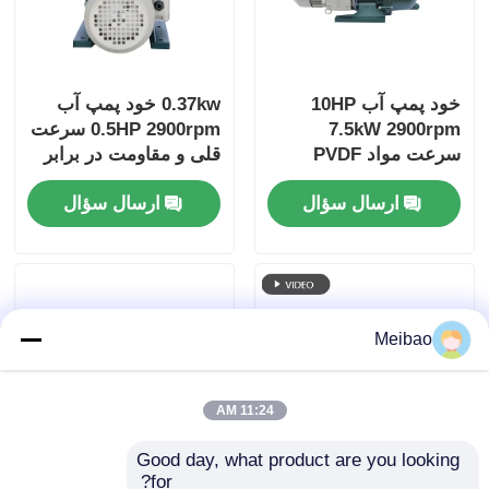
خود پمپ آب 10HP
0.37kw خود پمپ آب
7.5kW 2900rpm
0.5HP 2900rpm سرعت
سرعت مواد PVDF
قلی و مقاومت در برابر
ضدآلو و ضد خوردگی
خوردگی
ارسال سؤال
ارسال سؤال
Meibao
11:24 AM
Good day, what product are you looking 
for?
پمپ خود مکش مقاوم
پمپ 2HP 1.5kw 3 فاز