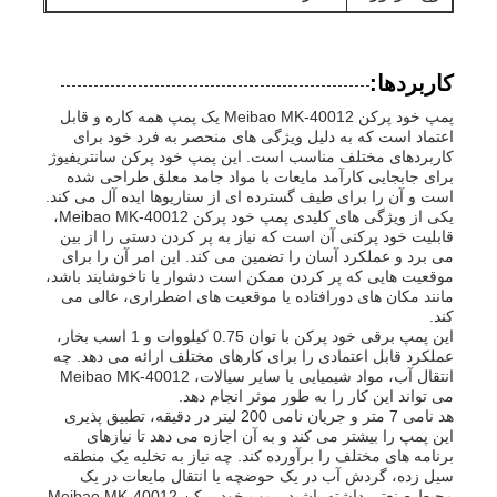
پمپ دیافراگم پنوماتیک
کاربردها:
پمپ خود پرکن Meibao MK-40012 یک پمپ همه کاره و قابل
پمپ اندازه‌گیری دوزینگ
اعتماد است که به دلیل ویژگی های منحصر به فرد خود برای
کاربردهای مختلف مناسب است. این پمپ خود پرکن سانتریفیوژ
برای جابجایی کارآمد مایعات با مواد جامد معلق طراحی شده
پمپ فاضلاب شناور
است و آن را برای طیف گسترده ای از سناریوها ایده آل می کند.
یکی از ویژگی های کلیدی پمپ خود پرکن Meibao MK-40012،
قابلیت خود پرکنی آن است که نیاز به پر کردن دستی را از بین
می برد و عملکرد آسان را تضمین می کند. این امر آن را برای
دمنده گریز از مرکز صنعتی
موقعیت هایی که پر کردن ممکن است دشوار یا ناخوشایند باشد،
مانند مکان های دورافتاده یا موقعیت های اضطراری، عالی می
کند.
این پمپ برقی خود پرکن با توان 0.75 کیلووات و 1 اسب بخار،
عملکرد قابل اعتمادی را برای کارهای مختلف ارائه می دهد. چه
انتقال آب، مواد شیمیایی یا سایر سیالات، Meibao MK-40012
می تواند این کار را به طور موثر انجام دهد.
هد نامی 7 متر و جریان نامی 200 لیتر در دقیقه، تطبیق پذیری
این پمپ را بیشتر می کند و به آن اجازه می دهد تا نیازهای
برنامه های مختلف را برآورده کند. چه نیاز به تخلیه یک منطقه
سیل زده، گردش آب در یک حوضچه یا انتقال مایعات در یک
محیط صنعتی داشته باشید، پمپ خود پرکن Meibao MK-40012