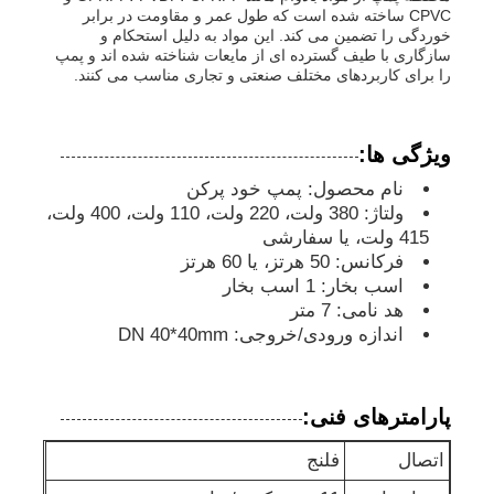
CPVC ساخته شده است که طول عمر و مقاومت در برابر
خوردگی را تضمین می کند. این مواد به دلیل استحکام و
سازگاری با طیف گسترده ای از مایعات شناخته شده اند و پمپ
دربارهی ما
را برای کاربردهای مختلف صنعتی و تجاری مناسب می کنند.
کارخانه تور
ویژگی ها:
نام محصول: پمپ خود پرکن
کنترل کیفیت
ولتاژ: 380 ولت، 220 ولت، 110 ولت، 400 ولت،
415 ولت، یا سفارشی
فرکانس: 50 هرتز، یا 60 هرتز
تماس با ما
اسب بخار: 1 اسب بخار
هد نامی: 7 متر
اندازه ورودی/خروجی: DN 40*40mm
اخبار
همه موارد
پارامترهای فنی:
اتصال
فلنج
درخواست نقل قول