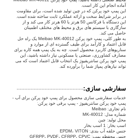
آماده انجام این کار است.
این پمپ خود پرکن که در چین تولید شده است، برای مقاومت
در برابر شرایط سخت و ارائه عملکرد ثابت ساخته شده است.
این دستگاه با فرکانس 50 هرتز یا 60 هرتز کار می کند و از
سازگاری با سیستم های برق و محیط های مختلف اطمینان
حاصل می کند.
به طور کلی، پمپ خود پرکن Meibao MK-40012 یک راه حل
قابل اعتماد و کارآمد برای طیف گسترده ای از موارد و
سناریوهای کاربرد محصول است. چه به یک پمپ همه کاره برای
مصارف کشاورزی، صنعتی یا مسکونی نیاز داشته باشید، این
پمپ خود پرکن سانتریفیوژ یک انتخاب قابل اعتماد است که می
تواند نیازهای پمپاژ شما را برآورده کند.
سفارشی سازی:
خدمات سفارشی سازی محصول برای پمپ خود پرکن برای آب -
پمپ خود پرکن سانتریفیوژ - پمپ برقی خود پرکن:
نام تجاری: Meibao
شماره مدل: MK-40012
محل تولید: چین
اسب بخار: 1 اسب بخار
جنس حلقه آب بندی: EPDM، VITON
جنس محفظه پمپ: GFRPP، PVDF، CFRPP، CPVC