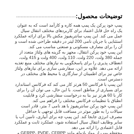
توضیحات محصول:
پمپ خود پرکن یک پمپ همه کاره و کارآمد است که به عنوان
یک راه حل قابل اعتماد برای کاربردهای مختلف انتقال سیال
عمل می کند. این پمپ سانتریفیوژ مکش بالا برای ارائه عملکرد
استثنایی با جریان نامی 200 لیتر در دقیقه طراحی شده است و
آن را برای مصارف مسکونی و صنعتی مناسب می کند.
این پمپ خود پرکن انتقال، مجهز به گزینه های ولتاژ متعدد از
جمله 380 ولت، 220 ولت، 110 ولت، 400 ولت و 415 ولت،
انعطاف پذیری را برای پاسخگویی به نیازهای مختلف منبع تغذیه
ارائه می دهد. علاوه بر این، سفارشی سازی برای نیازهای ولتاژ
خاص نیز برای اطمینان از سازگاری با محیط های مختلف در
دسترس است.
این پمپ با فرکانس 50 هرتز کار می کند که فرکانس استاندارد
برای بسیاری از مناطق است. با این حال، می توان آن را برای
خانه
کار با 60 هرتز نیز بنا به درخواست سفارشی کرد و قابلیت
انطباق با تنظیمات فرکانس مختلف را فراهم می کند.
این پمپ خود پرکن سانتریفیوژ با هد نامی 7 متر، قادر است
سیالات را به طور موثر در مسافت قابل توجهی با حداقل
محصولات
مصرف انرژی جابجا کند. این پمپ چه برای آبیاری، تامین آب یا
سایر وظایف انتقال سیال استفاده شود، عملکرد ثابت و عملکرد
قابل اعتمادی را ارائه می دهد.
فیلم های
محفظه پمپ از مواد بادوام مانند GFRPP، PVDF، CFRPP و