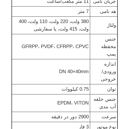
جریان نامی
11 متر مکعب/ساعت
هد نامی
7 متر
پمپ خود پرایمینگ
380 ولت، 220 ولت، 110 ولت، 400
ولتاژ
ولت، 415 ولت، یا سفارشی
پمپ مغناطیسی
جنس
محفظه
GFRPP، PVDF، CFRPP، CPVC
پمپ عمودی
پمپ
اندازه
پمپ عمودی استیل ضد زنگ
ورودی/
DN 40×40mm
خروجی
پمپ سانتریفیوژ شیمیایی
توان
0.75 کیلووات
جنس حلقه
EPDM، VITON
پمپ شیمیایی فلوئور
آب بندی
سرعت
2900 دور در دقیقه
فیلتر مایع شیمیایی
نوع موتور
3 فاز