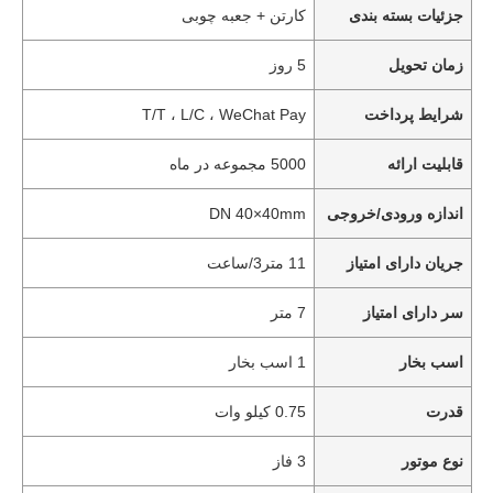
جزئیات بسته بندی
کارتن + جعبه چوبی
زمان تحویل
5 روز
شرایط پرداخت
T/T ، L/C ، WeChat Pay
قابلیت ارائه
5000 مجموعه در ماه
اندازه ورودی/خروجی
DN 40×40mm
جریان دارای امتیاز
11 متر3/ساعت
سر دارای امتیاز
7 متر
اسب بخار
1 اسب بخار
قدرت
0.75 کیلو وات
نوع موتور
3 فاز