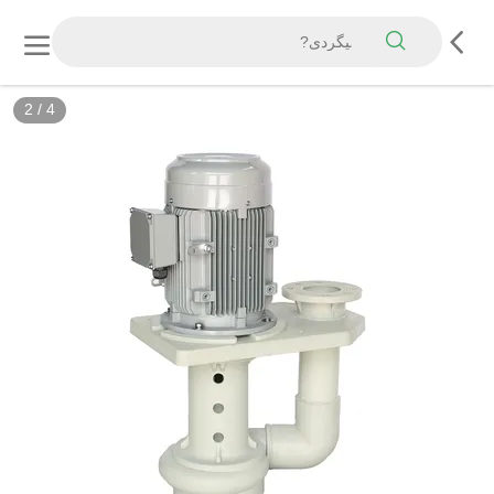
2
/
4