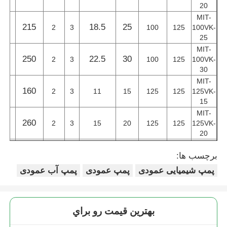
20
MIT-
31
215
18.5
25
2
3
100
125
100VK-
دربارهی ما
25
MIT-
38
250
22.5
30
2
3
100
125
100VK-
کارخانه تور
30
MIT-
30
160
2
3
11
15
125
125
125VK-
کنترل کیفیت
15
MIT-
27
260
2
3
15
20
125
125
125VK-
تماس با ما
20
MIT-
33
270
18.5
25
2
3
125
125
125VK-
برچسب ها:
اخبار
25
پمپ شیمیایی عمودی
پمپ عمودی
پمپ آب عمودی
MIT-
41
295
22.5
30
2
3
125
125
125VK-
همه موارد
30
بهترين قيمت رو براي
درخواست نقل قول