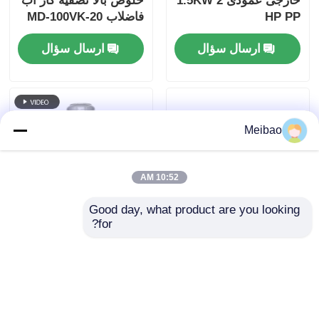
خارجی عمودی 1.5KW 2
خلوص بالا تصفیه گاز آب
HP PP
فاضلاب MD-100VK-20
20 HP 15KW
ارسال سؤال
ارسال سؤال
Meibao
10:52 AM
Good day, what product are you looking 
for?
پمپ عمودی خارج از
Electrolytic
مخزن ورتکس 11
Phosphating Process
کیلووات 15 اسب بخار
Vertical Chemical
PVDF برای تصفیه
Pump 15HP 11KW For
ارسال سؤال
ارسال سؤال
گازهای زائد
Pharmaceutical
Production