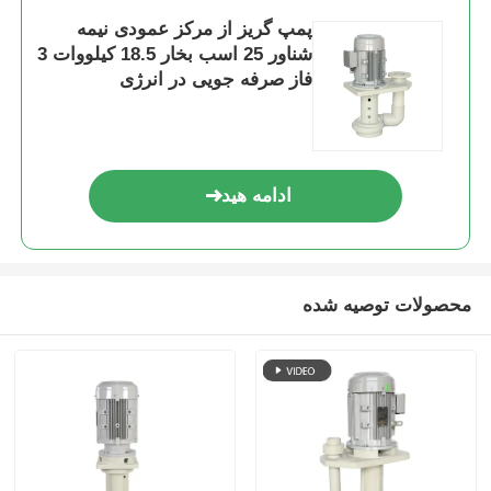
پمپ گریز از مرکز عمودی نیمه
شناور 25 اسب بخار 18.5 کیلووات 3
پمپ خود پرایمینگ
فاز صرفه جویی در انرژی
پمپ مغناطیسی
ادامه هید
پمپ عمودی
پمپ عمودی استیل ضد زنگ
محصولات توصیه شده
پمپ سانتریفیوژ شیمیایی
پمپ شیمیایی فلوئور
فیلتر مایع شیمیایی