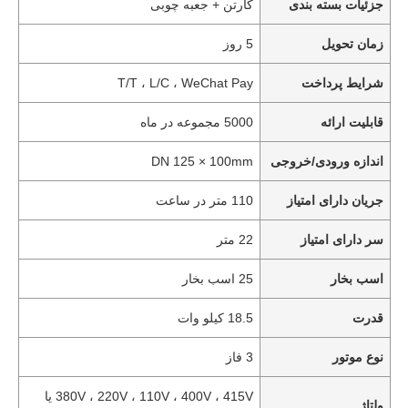
جزئیات بسته بندی
کارتن + جعبه چوبی
زمان تحویل
5 روز
شرایط پرداخت
T/T ، L/C ، WeChat Pay
قابلیت ارائه
5000 مجموعه در ماه
اندازه ورودی/خروجی
DN 125 × 100mm
جریان دارای امتیاز
110 متر در ساعت
سر دارای امتیاز
22 متر
اسب بخار
25 اسب بخار
قدرت
18.5 کیلو وات
نوع موتور
3 فاز
380V ، 220V ، 110V ، 400V ، 415V یا
ولتاژ