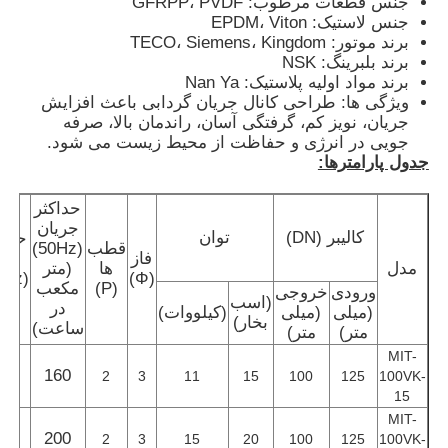
جنس قطعات مرطوب: GFRPP، PVDF
جنس لاستیک: EPDM، Viton
برند موتور: TECO، Siemens، Kingdom
برند بلبرینگ: NSK
برند مواد اولیه پلاستیک: Nan Ya
ویژگی ها: طراحی کانال جریان گردابی باعث افزایش
جریان، نویز کم، گرفتگی آسان، راندمان بالا، صرفه
جویی در انرژی و حفاظت از محیط زیست می شود.
جدول پارامترها:
حداکثر
جریان
کالیبر (DN)
توان
حداک
قطب
(50Hz)
فاز
هد
مدل
ها
(متر
(50Hz)
(Φ)
(P)
مکعب
ورودی
خروجی
(مت
(اسب
در
(میلی
(میلی
(کیلووات)
خانه
بخار)
ساعت)
متر)
متر)
MIT-
31
160
2
3
11
15
100
125
100VK-
محصولات
15
MIT-
29
200
2
3
15
20
100
125
100VK-
فیلم های