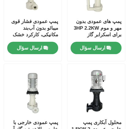
پمپ دیافراگم پنوماتیک
پمپ های عمودی بدون
پمپ عمودی فشار قوی
مهر و موم 3HP 2.2KW
میبائو بدون آب‌بند
پمپ اندازه‌گیری دوزینگ
برای اسکرابر گاز
مکانیکی، کارکرد خشک
دودکش
1-10 اسب بخار، 0.75
ارسال سؤال
ارسال سؤال
کیلووات، صنایع شیمیایی
پمپ فاضلاب شناور
دمنده گریز از مرکز صنعتی
محلول آبکاری پمپ
پمپ عمودی خارجی با