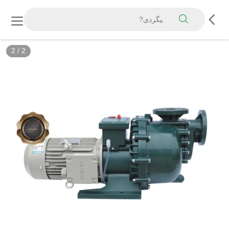
2
/
2