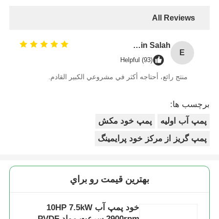
All Reviews
Engr. Muhammad Bin Salah
E
Helpful (93)
منتج رائع، أحتاجه أكثر في مشروعي الكبير القادم.
برچسب ها:
پمپ آب اولیه
پمپ خود مکش
پمپ گریز از مرکز خود پرایمینگ
بهترين قيمت رو براي
خود پمپ آب 10HP 7.5kW
2900rpm سرعت مواد PVDF