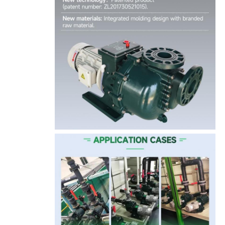
پمپ خود پرایمینگ
پمپ مغناطیسی
پمپ عمودی
پمپ عمودی استیل ضد زنگ
پمپ سانتریفیوژ شیمیایی
پمپ شیمیایی فلوئور
فیلتر مایع شیمیایی