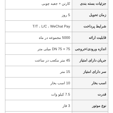
جزئیات بسته بندی
کارتن + جعبه چوبی
زمان تحویل
5 روز
شرایط پرداخت
T/T ، L/C ، WeChat Pay
قابلیت ارائه
5000 مجموعه در ماه
اندازه ورودی/خروجی
DN 75 × 75 میلی متر
جریان دارای امتیاز
45 متر مکعب در ساعت
سر دارای امتیاز
15 متر
اسب بخار
10 اسب بخار
قدرت
7.5 کیلو وات
نوع موتور
3 فاز