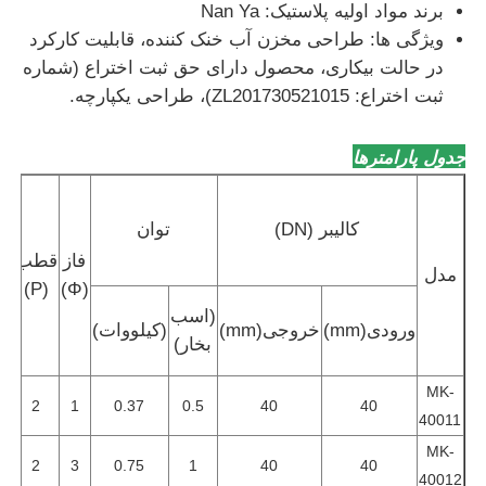
برند مواد اولیه پلاستیک: Nan Ya
ویژگی ها: طراحی مخزن آب خنک کننده، قابلیت کارکرد
در حالت بیکاری، محصول دارای حق ثبت اختراع (شماره
ثبت اختراع: ZL201730521015)، طراحی یکپارچه.
جدول پارامترها
حد
کالیبر (DN)
توان
(50Hz)
فاز
قطب
مدل
(P)
(Φ)
م
(اسب
ورودی(mm)
خروجی(mm)
(کیلووات)
بخار)
سا
MK-
2
1
0.37
0.5
40
40
40011
MK-
2
3
0.75
1
40
40
40012