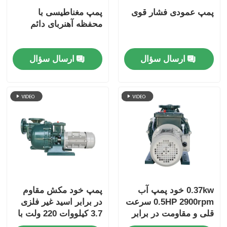
پمپ عمودی فشار قوی
پمپ مغناطیسی با
محفظه آهنربای دائم
ارسال سؤال
ارسال سؤال
0.37kw خود پمپ آب
پمپ خود مکش مقاوم
0.5HP 2900rpm سرعت
در برابر اسید غیر فلزی
قلی و مقاومت در برابر
3.7 کیلووات 220 ولت با
خوردگی
راندمان بالا