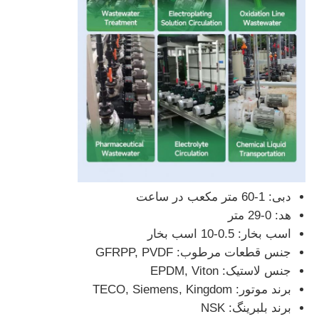
پمپ دیافراگم پنوماتیک
پمپ اندازه‌گیری دوزینگ
پمپ فاضلاب شناور
دمنده گریز از مرکز صنعتی
دبی: 1-60 متر مکعب در ساعت
هد: 0-29 متر
اسب بخار: 0.5-10 اسب بخار
جنس قطعات مرطوب: GFRPP, PVDF
جنس لاستیک: EPDM, Viton
برند موتور: TECO, Siemens, Kingdom
برند بلبرینگ: NSK