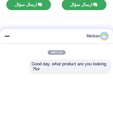
ارسال سؤال
ارسال سؤال
Meibao
5:14 AM
Good day, what product are you looking 
for?
پمپ 2HP 1.5kw 3 فاز
پمپ خود مکش با
380V پمپ خود مکش
سرعت 2900 دور در
مقاوم در برابر فرسایش
دقیقه، 1 اسب بخار، پمپ
خود مکش برای فاضلاب
ارسال سؤال
ارسال سؤال
صنعتی