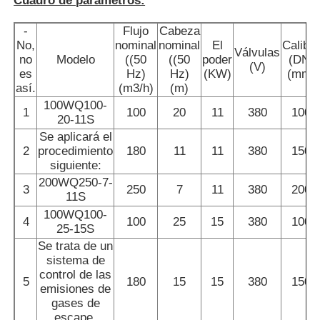
Cuadro de parámetros:
-
Flujo
Cabeza
Bomba del oscurecimiento del uno mismo
No,
nominal
nominal
El
Calibr
Válvulas
no
Modelo
((50
((50
poder
(DN)
(V)
es
Hz)
Hz)
(KW)
(mm)
Bomba magnética
así.
(m3/h)
(m)
100WQ100-
1
100
20
11
380
100
20-11S
Bomba vertical
Se aplicará el
2
procedimiento
180
11
11
380
150
siguiente:
Bomba vertical de acero inoxidable
200WQ250-7-
3
250
7
11
380
200
11S
100WQ100-
Bomba centrífuga química
4
100
25
15
380
100
25-15S
Se trata de un
sistema de
Bomba química alineada flúor
control de las
5
180
15
15
380
150
emisiones de
gases de
Filtro líquido químico
escape.