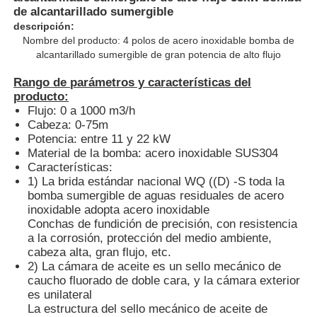
de alcantarillado sumergible
descripción:
Nombre del producto: 4 polos de acero inoxidable bomba de
alcantarillado sumergible de gran potencia de alto flujo
Rango de parámetros y características del
producto:
Flujo: 0 a 1000 m3/h
Cabeza: 0-75m
Potencia: entre 11 y 22 kW
Material de la bomba: acero inoxidable SUS304
Características:
1) La brida estándar nacional WQ ((D) -S toda la
bomba sumergible de aguas residuales de acero
inoxidable adopta acero inoxidable
Inicio
Conchas de fundición de precisión, con resistencia
a la corrosión, protección del medio ambiente,
cabeza alta, gran flujo, etc.
2) La cámara de aceite es un sello mecánico de
Productos
caucho fluorado de doble cara, y la cámara exterior
es unilateral
La estructura del sello mecánico de aceite de
Videos