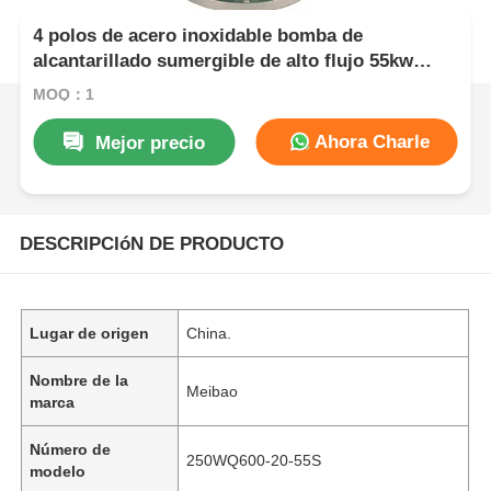
4 polos de acero inoxidable bomba de
alcantarillado sumergible de alto flujo 55kw
bomba de alcantarillado sumergible
MOQ：1
Ahora Charle
Mejor precio
DESCRIPCIóN DE PRODUCTO
Lugar de origen
China.
Nombre de la
Meibao
marca
Número de
250WQ600-20-55S
modelo