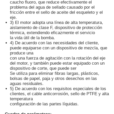
caucho fluoro, que reduce efectivamente el
problema del agua de sellado causado por el
fricción entre el sello de aceite del esqueleto y el
Sobre nosotros
eje.
3) El motor adopta una línea de alta temperatura,
aislamiento de clase F, dispositivo de protección
Visita a la fábrica
térmica, extendiendo eficazmente el servicio
la vida útil de la bomba.
4) De acuerdo con las necesidades del cliente,
Control de Calidad
puede equiparse con un dispositivo de mezcla, que
produce una
con una fuerza de agitación con la rotación del eje
Contacto
del motor, y también puede estar equipado con un
dispositivo de corte, que puede ser
Se utiliza para eliminar fibras largas, plásticos,
bolsas de papel, paja y otros desechos en las
noticias
aguas residuales.
5) De acuerdo con los requisitos especiales de los
clientes, el cable anticorrosión, sello de PTFE y alta
Todos los casos
temperatura
configuración de las partes líquidas.
Solicitar una cotización