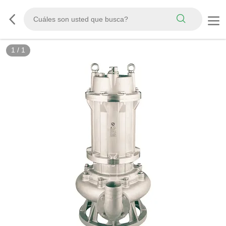
1
/
1