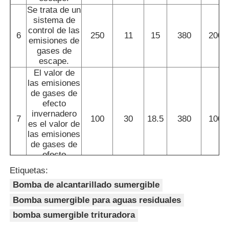
Se trata de un
sistema de
Pompas de diafragma neumáticas
control de las
6
250
11
15
380
200
emisiones de
gases de
Bomba de dosificación de medición
escape.
El valor de
las emisiones
Bomba de aguas residuales sumergible
de gases de
efecto
invernadero
7
100
30
18.5
380
100
ventilador centrífugo industrial
es el valor de
las emisiones
de gases de
efecto
invernadero.
Etiquetas:
El valor de
Bomba de alcantarillado sumergible
las emisiones
de gases de
Bomba sumergible para aguas residuales
efecto
bomba sumergible trituradora
invernadero
8
180
20
18.5
380
150
es el valor de