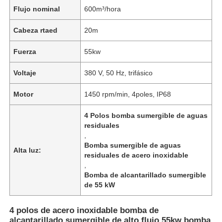
Flujo nominal
600m³/hora
Cabeza rtaed
20m
Fuerza
55kw
Voltaje
380 V, 50 Hz, trifásico
Motor
1450 rpm/min, 4poles, IP68
4 Polos bomba sumergible de aguas
residuales
,
Bomba sumergible de aguas
Alta luz:
residuales de acero inoxidable
,
Bomba de alcantarillado sumergible
de 55 kW
4 polos de acero inoxidable bomba de
alcantarillado sumergible de alto flujo 55kw bomba