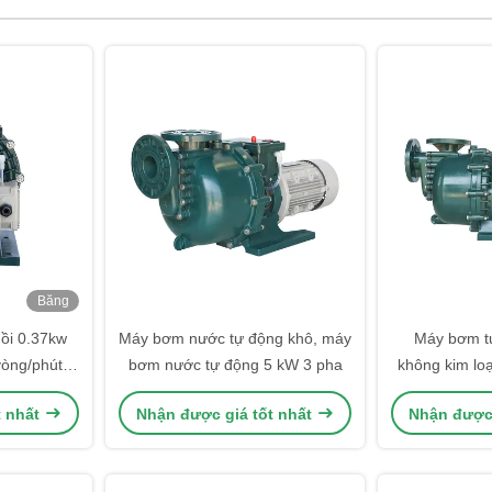
Băng
hình
ồi 0.37kw
Máy bơm nước tự động khô, máy
Máy bơm tự
òng/phút,
bơm nước tự động 5 kW 3 pha
không kim lo
ăn mòn
s
t nhất
Nhận được giá tốt nhất
Nhận được 