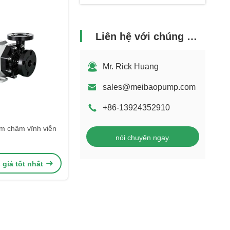
Liên hệ với chúng tôi
Mr. Rick Huang
sales@meibaopump.com
+86-13924352910
 châm vĩnh viễn
nói chuyện ngay.
giá tốt nhất