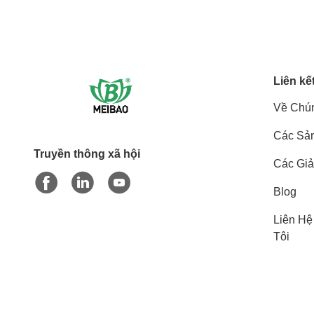
Liên kế
Về Chún
Các Sả
Truyền thông xã hội
Các Giả
Blog
Liên Hệ
Tôi