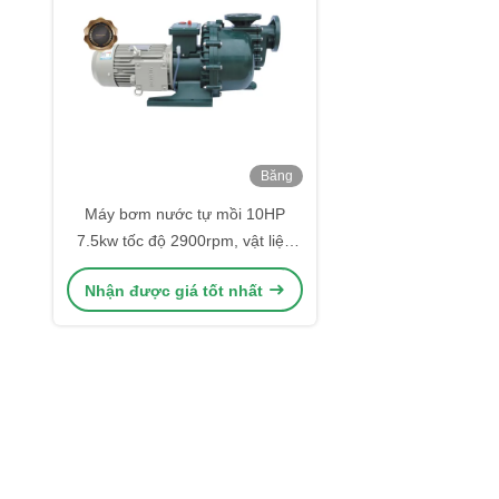
Băng
hình
Máy bơm nước tự mồi 10HP
7.5kw tốc độ 2900rpm, vật liệu
PP PVDF kháng kiềm và ăn mòn
Nhận được giá tốt nhất