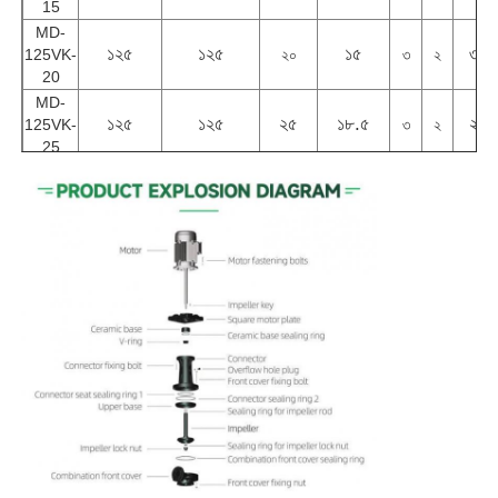
15
MD-
১২৫
১২৫
১৫
৩২০
125VK-
২০
৩
২
20
MD-
১২৫
১২৫
২৫
১৮.৫
২৭০
125VK-
৩
২
25
MD-
৫০
৪০
২
১.৫
২১
৩
২
40VK-2