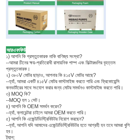
আরএফকিউ
১) আপনি কি প্রস্তুতকারক নাকি বাণিজ্য সংস্থা?
--আমরা চীনের ক্ষয়-প্রতিরোধী রাসায়নিক পাম্প এবং ফিল্টারগুলির বৃহত্তম
প্রস্তুতকারক।
২) ৩৮০V মোটর ছাড়াও, আপনার কি ৪১৫V মোটর আছে?
--হ্যাঁ, আমরা একটি ৪১৫V মোটর কাস্টমাইজ করতে পারি এবং ফ্রিকোয়েন্সি
কনভার্টারের সাথে সংযোগ করার জন্য মোটর সমর্থনও কাস্টমাইজ করতে পারি।
৩) MOQ কি?
--MOQ হল ১ সেট।
৪) আপনি কি OEM সমর্থন করেন?
--হ্যাঁ, ক্লায়েন্টরা চাইলে আমরা OEM করতে পারি।
৫) আপনি কি এজেন্ট/ডিস্ট্রিবিউটর নিয়োগ করছেন?
--হ্যাঁ, আপনি যদি আমাদের এজেন্ট/ডিস্ট্রিবিউটর হতে আগ্রহী হন তবে আমরা খুশি
হব।
ট্যাগ: