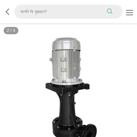
3
/
4