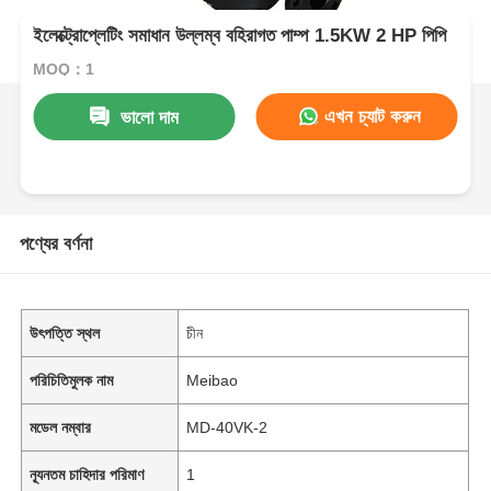
ইলেক্ট্রোপ্লেটিং সমাধান উল্লম্ব বহিরাগত পাম্প 1.5KW 2 HP পিপি
MOQ：1
এখন চ্যাট করুন
ভালো দাম
পণ্যের বর্ণনা
উৎপত্তি স্থল
চীন
পরিচিতিমুলক নাম
Meibao
মডেল নম্বার
MD-40VK-2
ন্যূনতম চাহিদার পরিমাণ
1