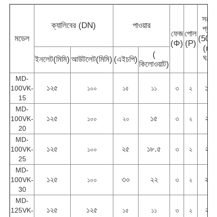
সর্বোচ্
নিউম্যাটিক ডায়াফ্রাগম পাম্প
ক্যালিবের (DN)
পাওয়ার
প্রবা
ফেজ
পোল
মডেল
(50H
(Φ)
(P)
(m³
মিটারিং ডোজিং পাম্প
(
ঘণ্টা
ইনলেট(মিমি)
আউটলেট(মিমি)
(এইচপি)
কিলোওয়াট)
MD-
সাবমার্সিবল স্যুয়ারেজ পাম্প
১২৫
১৪০
100VK-
১০০
১৫
১১
৩
২
15
MD-
শিল্প কেন্দ্রাতিগ ব্লোয়ার
১২৫
১৫
২১০
100VK-
১০০
২০
৩
২
20
MD-
১২৫
২৫
১৮.৫
২৪২
100VK-
১০০
৩
২
25
MD-
১২৫
৩০
২২
২৫৫
100VK-
১০০
৩
২
30
MD-
১২৫
১২৫
২১০
125VK-
১৫
১১
৩
২