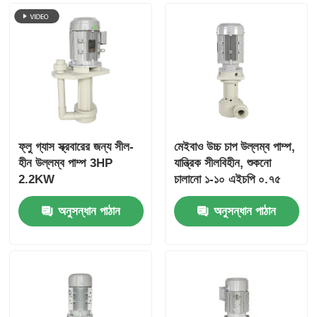
ফ্লু গ্যাস স্ক্রবারের জন্য সীল-
মেইবাও উচ্চ চাপ উল্লম্ব পাম্প,
হীন উল্লম্ব পাম্প 3HP
যান্ত্রিক সীলবিহীন, শুকনো
2.2KW
চালানো ১-১০ এইচপি ০.৭৫
কিলোওয়াট রাসায়নিক শিল্প
অনুসন্ধান পাঠান
অনুসন্ধান পাঠান