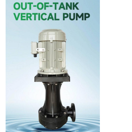
বাড়ি
পণ্য
ভিডিও