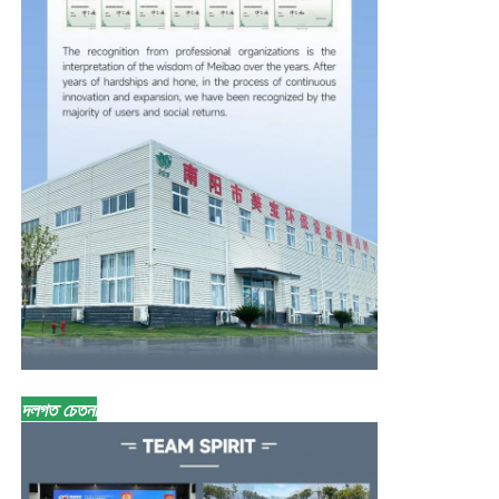
দলগত চেতনা