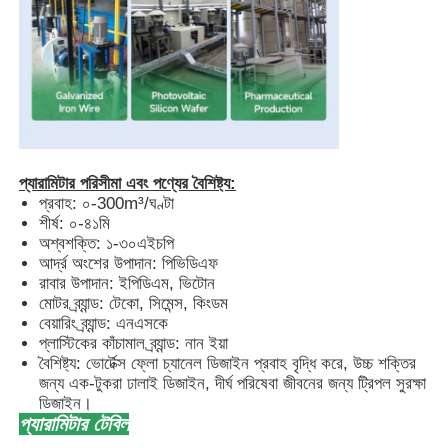
স্ব প্রাইমিং পাম্প
চৌম্বক পাম্প
উল্লম্ব পাম্প
প্যারামিটার পরিসীমা এবং পণ্যের বৈশিষ্ট্য:
প্রবাহ: ০-300m³/ঘণ্টা
শীর্ষ: ০-৪১মি
স্টেইনলেস স্টিল উল্লম্ব পাম্প
অশ্বশক্তি: ১-৩০এইচপি
আর্দ্র অংশের উপাদান: পিভিডিএফ
রাবার উপাদান: ইপিডিএম, ভিটোন
মোটর ব্র্যান্ড: টেকো, সিমেন্স, কিংডম
কেমিক্যাল সেন্ট্রিফিউগাল পাম্প
বেয়ারিং ব্র্যান্ড: এনএসকে
প্লাস্টিকের কাঁচামাল ব্র্যান্ড: নান ইয়া
বৈশিষ্ট্য: ভোর্টেক্স ফ্লো চ্যানেল ডিজাইন প্রবাহ বৃদ্ধি করে, উচ্চ শক্তির
ফ্লোরিন রেখাযুক্ত রাসায়নিক পাম্প
জন্য এক-টুকরা ঢালাই ডিজাইন, দীর্ঘ পরিষেবা জীবনের জন্য ট্রিপল সুরক্ষা
ডিজাইন।
প্যারামিটার টেবিল
রাসায়নিক তরল ফিল্টার