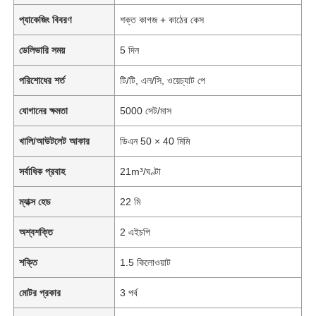
প্যাকেজিং বিবরণ
শক্ত কাগজ + কাঠের কেস
ডেলিভারি সময়
5 দিন
পরিশোধের শর্ত
টি/টি, এল/সি, ওয়েচ্যাট পে
যোগানের ক্ষমতা
5000 সেট/মাস
খালি/আউটলেট আকার
ডিএন 50 × 40 মিমি
সর্বাধিক প্রবাহ
21m³/ঘণ্টা
ম্যাক্স হেড
22 মি
অশ্বশক্তি
2 এইচপি
শক্তি
1.5 কিলোওয়াট
মোটর প্রকার
3 পর্ব