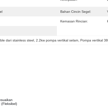
el
Bahan Cincin Segel:
Kemasan Rincian:
e dari stainless steel
, 
2.2kw pompa vertikal selam
, 
Pompa vertikal 3
esuaikan
 (Fleksibel)