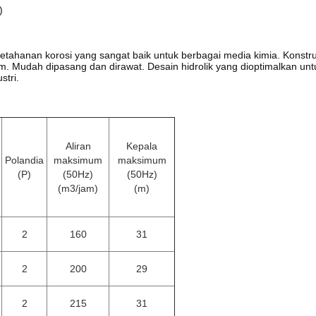
)
 ketahanan korosi yang sangat baik untuk berbagai media kimia. Konstr
 Mudah dipasang dan dirawat. Desain hidrolik yang dioptimalkan untuk e
stri.
Aliran
Kepala
Polandia
maksimum
maksimum
(P)
(50Hz)
(50Hz)
(m3/jam)
(m)
2
160
31
2
200
29
2
215
31