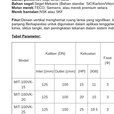
Bahan segel:
Segel Mekanis (Bahan standar: SiC/Karbon/Viton
Motor merek:
TECO, Siemens, atau merek premium setara
Merek bantalan:
NSK atau SKF
Fitur:
Desain vertikal menghemat ruang lantai yang signifikan.
panjang.Berkapasitas untuk digunakan dalam aplikasi tenggelam.
kimia, siklus tangki, dan peningkatan tekanan dalam sistem indu
Tabel Parameter:
Kaliber (DN)
Kekuatan
Fase
Model
(Φ)
Inlet ((mm)
Outlet ((mm)
(HP)
(KW)
MIT-100VK-
125
100
15
11
3
15
MIT-100VK-
125
100
20
15
3
20
MIT-100VK-
125
100
25
18.5
3
25