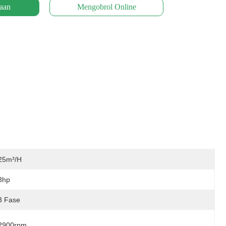
aan
Mengobrol Online
25m³/h
3hp
3 Fase
2900rpm