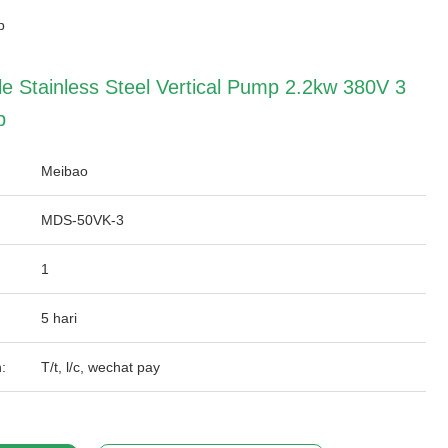
p
e Stainless Steel Vertical Pump 2.2kw 380V 3
p
Meibao
MDS-50VK-3
1
5 hari
:
T/t, l/c, wechat pay