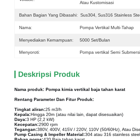
Atau Kustomisasi
Bahan Bagian Yang Dibasahi:
Sus304, Sus316 Stainless Ste
Nama:
Pompa Vertikal Multi-Tahap
Menyediakan Kemampuan:
5000 Set/bulan
Menyoroti:
Pompa vertikal Semi Submersibl
Deskripsi Produk
Nama produk: Pompa kimia vertikal baja tahan karat
Rentang Parameter Dan Fitur Produk:
Tingkat aliran:
25 m3/h
Kepala:
Hingga 20m (atau nilai lain, dapat disesuaikan)
Daya:
3 HP (2,2 kW)
Kecepatan:
2900 rpm
Tegangan:
380V, 400V, 415V / 220V, 110V (50/60Hz), Atau Dis
Pump Casing & Impeller Material:
304 atau 316 stainless steel
Bahan poros:
420 Baja tahan karat