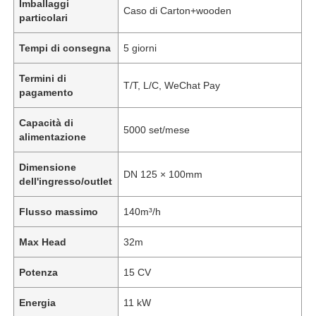
Imballaggi
Caso di Carton+wooden
particolari
Tempi di consegna
5 giorni
Termini di
T/T, L/C, WeChat Pay
pagamento
Capacità di
5000 set/mese
alimentazione
Dimensione
DN 125 × 100mm
dell'ingresso/outlet
Flusso massimo
140m³/h
Max Head
32m
Potenza
15 CV
Energia
11 kW