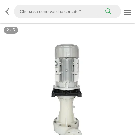
3
/
5