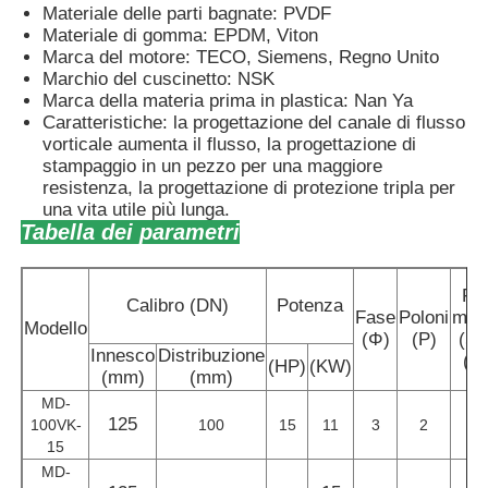
Materiale delle parti bagnate: PVDF
Materiale di gomma: EPDM, Viton
Pompa di diaframma pneumatica
Marca del motore: TECO, Siemens, Regno Unito
Marchio del cuscinetto: NSK
Marca della materia prima in plastica: Nan Ya
Pompa di dosaggio di misura
Caratteristiche: la progettazione del canale di flusso
vorticale aumenta il flusso, la progettazione di
stampaggio in un pezzo per una maggiore
resistenza, la progettazione di protezione tripla per
Pompa per acque luride sommergibile
una vita utile più lunga.
Tabella dei parametri
ventilatore centrifugo industriale
Fl
Calibro (DN)
Potenza
Fase
Poloni
mas
Modello
(Φ)
(P)
(50
Innesco
Distribuzione
(m
(HP)
(KW)
(mm)
(mm)
MD-
125
1
100VK-
100
15
11
3
2
15
MD-