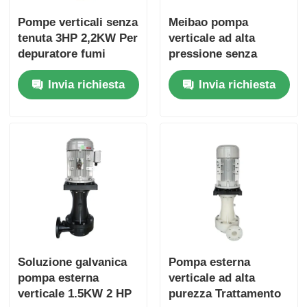
Pompe verticali senza
Meibao pompa
tenuta 3HP 2,2KW Per
verticale ad alta
depuratore fumi
pressione senza
sigillo meccanico
Invia richiesta
Invia richiesta
funzionamento a
secco 1-10HP 0,75KW
industria chimica
Soluzione galvanica
Pompa esterna
pompa esterna
verticale ad alta
verticale 1.5KW 2 HP
purezza Trattamento