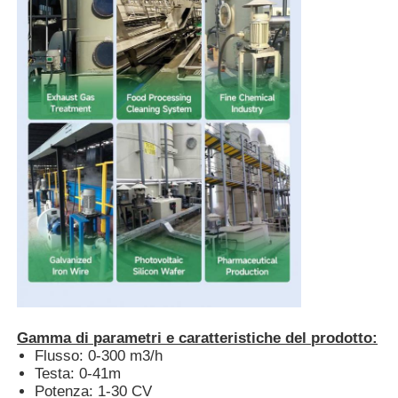
Pompa di innesco di auto
Pompa magnetica
Pompa verticale
Pompa verticale in acciaio inossidabile
Pompa centrifuga chimica
Pompa chimica allineata fluoro
Gamma di parametri e caratteristiche del prodotto:
Flusso: 0-300 m3/h
Testa: 0-41m
Filtro liquido chimico
Potenza: 1-30 CV