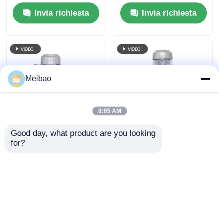
PP
delle acque reflue
Invia richiesta
Invia richiesta
MD-100VK-20 20 CV
15KW
Meibao
8:05 AM
Good day, what product are you looking 
Pompa centrifughe
Electrolytic
for?
verticale
Phosphating Process
semimergibile 25HP
Vertical Chemical
18,5kw 3 fasi
Pump 15HP 11KW For
Invia richiesta
Invia richiesta
risparmio energetico
Pharmaceutical
Production