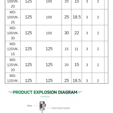
125
15
2
100VK-
100
20
3
2
20
MD-
125
25
18.5
2
100VK-
100
3
2
25
MD-
125
30
22
2
100VK-
100
3
2
30
MD-
125
125
2
125VK-
15
11
3
2
15
MD-
125
125
15
3
125VK-
20
3
2
20
MD-
125
125
25
18.5
2
125VK-
3
2
25
MD-
125
125
30
22
3
125VK-
3
2
30