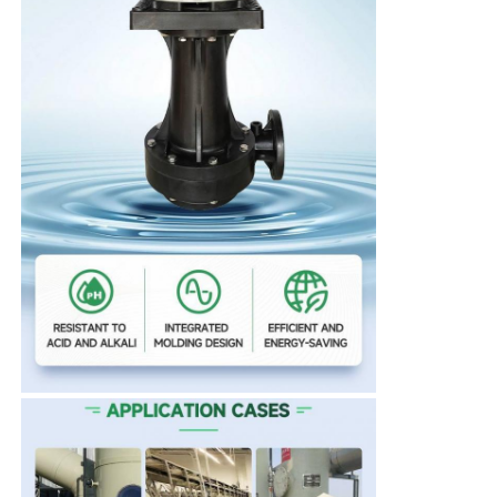
Chi siamo
Fatory Tour
Controllo di qualità
Contattaci
notizie
Tutti i casi
Richiedere un preventivo