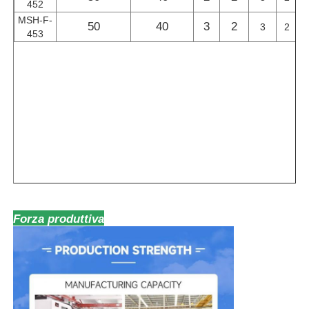
452
MSH-F-
50
40
3
2
3
2
453
Forza produttiva