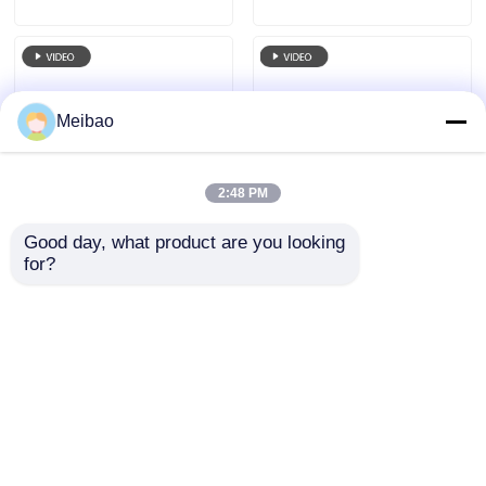
corrosione
Potenza 2900 giri al
minuto Velocità
Meibao
2:48 PM
Good day, what product are you looking 
Pompa chimica a
Pompa centrifuga a
for?
azionamento
trascinamento
magnetico da 2 HP
magnetico a tenuta
1.5KW 220V
stagna da 0,25HP
Invia richiesta
Invia richiesta
Protezione dalla
180W
corrosione Efficiente
dal punto di vista
energetico
Casa
Circa noi
Contattaci
Desktop Site
Mappa del sito
Norme sulla privacy