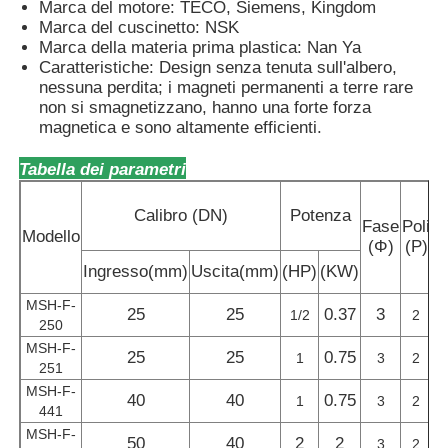
Marca del motore: TECO, Siemens, Kingdom
Marca del cuscinetto: NSK
Marca della materia prima plastica: Nan Ya
Caratteristiche: Design senza tenuta sull'albero,
nessuna perdita; i magneti permanenti a terre rare
non si smagnetizzano, hanno una forte forza
magnetica e sono altamente efficienti.
Tabella dei parametri
P
Calibro (DN)
Potenza
Fase
Poli
m
Modello
(Φ)
(P)
Ingresso(mm)
Uscita(mm)
(HP)
(KW)
MSH-F-
25
25
0.37
3
1/2
2
250
MSH-F-
25
25
0.75
1
3
2
251
MSH-F-
40
40
0.75
1
3
2
441
MSH-F-
50
40
2
2
3
2