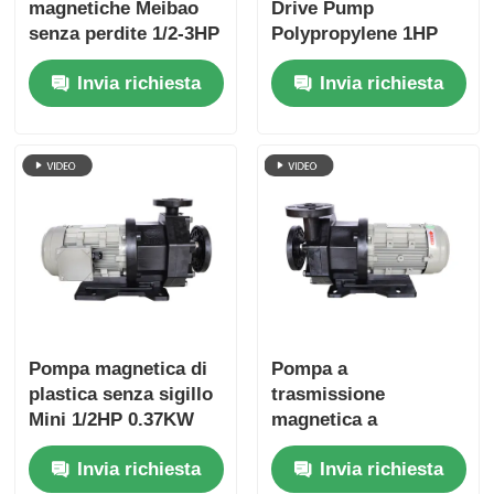
magnetiche Meibao
Drive Pump
senza perdite 1/2-3HP
Polypropylene 1HP
0.37KW senza tenuta
0.75KW Leak-Proof
Invia richiesta
Invia richiesta
meccanica
Diluted Acid Transfer
Pump
Pompa magnetica di
Pompa a
plastica senza sigillo
trasmissione
Mini 1/2HP 0.37KW
magnetica a
Meibao Trasferimento
semiconduttore di
Invia richiesta
Invia richiesta
acido resistente alla
fase 3 380V 1 HP