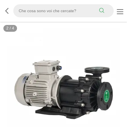
3
/
4