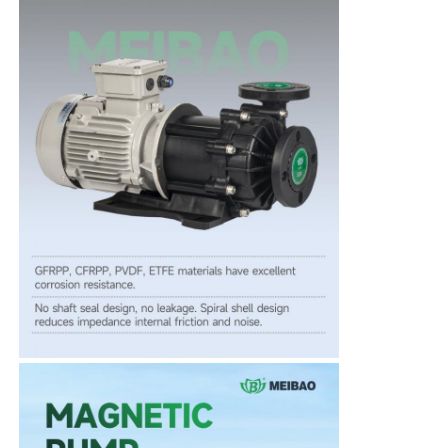
Chi siamo
Fatory Tour
Controllo di qualità
Contattaci
notizie
Tutti i casi
Richiedere un preventivo