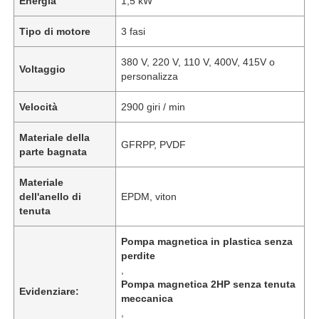
Energia
1,5 kW
Tipo di motore
3 fasi
380 V, 220 V, 110 V, 400V, 415V o
Voltaggio
personalizza
Velocità
2900 giri / min
Materiale della
GFRPP, PVDF
parte bagnata
Materiale
dell'anello di
EPDM, viton
tenuta
Pompa magnetica in plastica senza
perdite
,
Pompa magnetica 2HP senza tenuta
Evidenziare:
meccanica
,