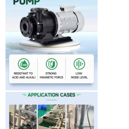
Pompa di innesco di auto
Pompa magnetica
Pompa verticale
Pompa verticale in acciaio inossidabile
Pompa centrifuga chimica
Pompa chimica allineata fluoro
Filtro liquido chimico