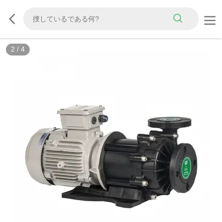
3
/
4