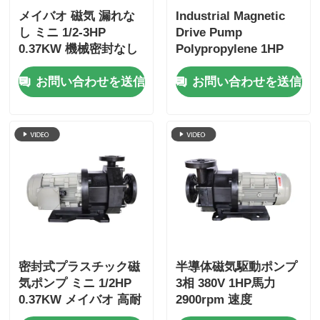
メイバオ 磁気 漏れな
Industrial Magnetic
し ミニ 1/2-3HP
Drive Pump
0.37KW 機械密封なし
Polypropylene 1HP
化学用ポンプ
0.75KW Leak-Proof
お問い合わせを送信
お問い合わせを送信
Diluted Acid Transfer
Pump
密封式プラスチック磁
半導体磁気駆動ポンプ
気ポンプ ミニ 1/2HP
3相 380V 1HP馬力
0.37KW メイバオ 高耐
2900rpm 速度
腐蝕性酸伝送