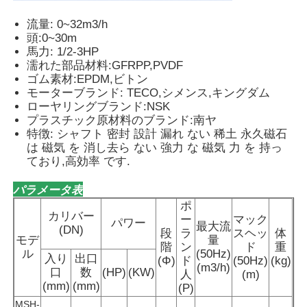
流量: 0~32m3/h
肺弁ポンプ
頭:0~30m
馬力: 1/2-3HP
濡れた部品材料:GFRPP,PVDF
計量量ポンプ
ゴム素材:EPDM,ビトン
モーターブランド: TECO,シメンス,キングダム
ローヤリングブランド:NSK
浸水許容の下水ポンプ
プラスチック原材料のブランド:南ヤ
特徴: シャフト 密封 設計 漏れ ない 稀土 永久磁石
は 磁気 を 消し去ら ない 強力 な 磁気 力 を 持っ
ており,高効率 です.
産業遠心送風機
パラメータ表
ポ
カリバー
ー
マック
パワー
最大流
(DN)
段
ラ
スヘッ
体
モデ
量
階
ン
ド
重
ル
(50Hz)
入り
出口
(Φ)
ド
(50Hz)
(kg)
(m3/h)
口
数
(HP)
(KW)
人
(m)
(mm)
(mm)
(P)
MSH-