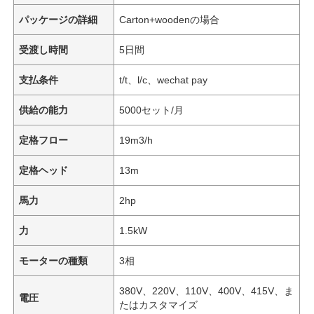
パッケージの詳細
Carton+woodenの場合
受渡し時間
5日間
支払条件
t/t、l/c、wechat pay
供給の能力
5000セット/月
定格フロー
19m3/h
定格ヘッド
13m
馬力
2hp
力
1.5kW
モーターの種類
3相
380V、220V、110V、400V、415V、ま
電圧
たはカスタマイズ