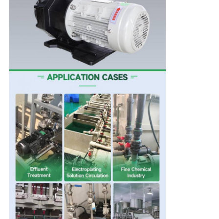
셀프 프라이밍 펌프
자기 펌프
수직 펌프
스테인리스 스틸 수직 펌프
화학적 원심 펌프
불소는 케미컬 펌프를 정렬시켰습니다
화학액 필터