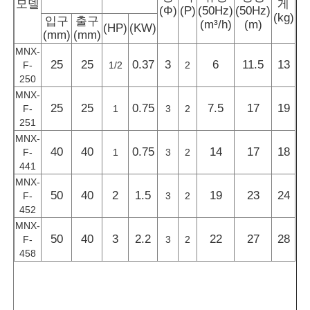
모델
게
(Φ)
(P)
(50Hz)
(50Hz)
(kg)
입구
출구
(m³/h)
(m)
(HP)
(KW)
(mm)
(mm)
MNX-
25
25
0.37
3
6
11.5
13
F-
1/2
2
250
MNX-
25
25
0.75
7.5
17
19
F-
1
3
2
251
MNX-
40
40
0.75
14
17
18
F-
1
3
2
441
MNX-
50
40
2
1.5
19
23
24
F-
3
2
452
MNX-
50
40
3
2.2
22
27
28
F-
3
2
458