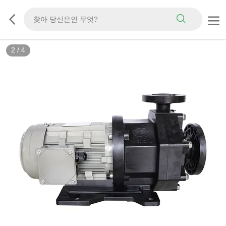
3
/
4