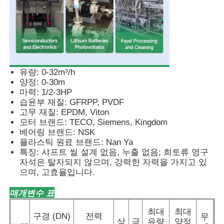
공기 용막 펌프
계량 투약 펌프
유량: 0-32m³/h
양정: 0-30m
물속에 잠길 수 있는 오수 펌프
마력: 1/2-3HP
습윤부 재질: GFRPP, PVDF
고무 재질: EPDM, Viton
산업적 원심형 송풍기
모터 브랜드: TECO, Siemens, Kingdom
베어링 브랜드: NSK
플라스틱 원료 브랜드: Nan Ya
특징: 샤프트 씰 설계 없음, 누출 없음; 희토류 영구
자석은 탈자되지 않으며, 강력한 자력을 가지고 있
으며, 고효율입니다.
매개변수 표
최대
최대
구경 (DN)
전력
무
상
극
유량
양정