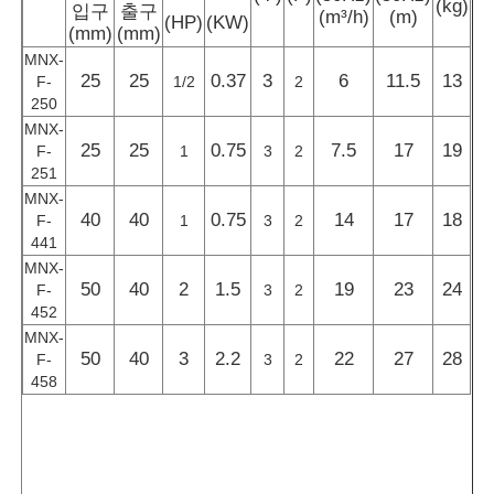
(kg)
입구
출구
(m³/h)
(m)
(HP)
(KW)
(mm)
(mm)
MNX-
25
25
0.37
3
6
11.5
13
F-
1/2
2
250
MNX-
25
25
0.75
7.5
17
19
F-
1
3
2
251
MNX-
40
40
0.75
14
17
18
F-
1
3
2
441
MNX-
50
40
2
1.5
19
23
24
F-
3
2
452
MNX-
50
40
3
2.2
22
27
28
F-
3
2
458