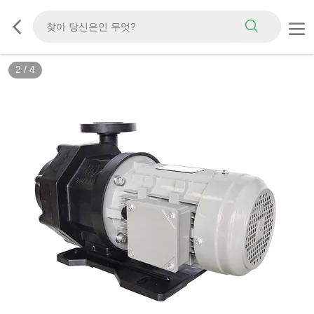
3
/
4