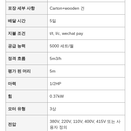
포장 세부 사항
Carton+wooden 건
배달 시간
5일
지불 조건
t/t, l/c, wechat pay
공급 능력
5000 세트/월
정격 흐름
5m3/h
평가 된 머리
5m
마력
1/2HP
힘
0.37kW
모터 유형
3상
380V, 220V, 110V, 400V, 415V 또는 사
전압
용자 정의