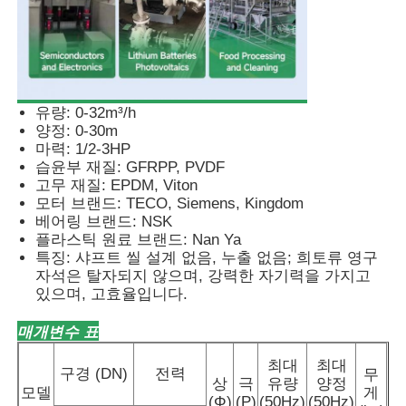
공기 용막 펌프
계량 투약 펌프
유량: 0-32m³/h
양정: 0-30m
마력: 1/2-3HP
물속에 잠길 수 있는 오수 펌프
습윤부 재질: GFRPP, PVDF
고무 재질: EPDM, Viton
모터 브랜드: TECO, Siemens, Kingdom
산업적 원심형 송풍기
베어링 브랜드: NSK
플라스틱 원료 브랜드: Nan Ya
특징: 샤프트 씰 설계 없음, 누출 없음; 희토류 영구
자석은 탈자되지 않으며, 강력한 자기력을 가지고
있으며, 고효율입니다.
매개변수 표
최대
최대
구경 (DN)
전력
무
상
극
유량
양정
모델
게
(Φ)
(P)
(50Hz)
(50Hz)