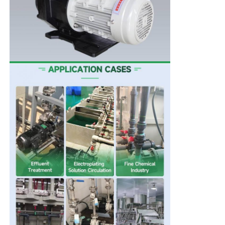
셀프 프라이밍 펌프
자기 펌프
수직 펌프
스테인리스 스틸 수직 펌프
화학적 원심 펌프
불소는 케미컬 펌프를 정렬시켰습니다
화학액 필터