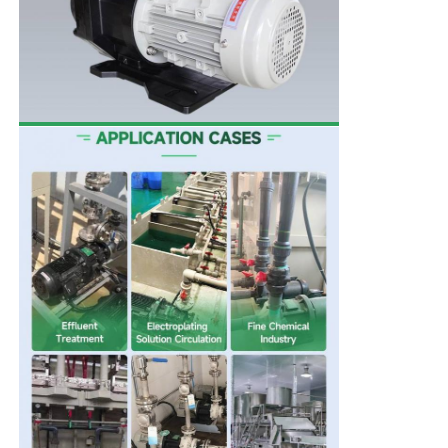
सेल्फ प्राइमिंग पंप
चुंबकीय पंप
लंबवत पम्प
स्टेनलेस स्टील वर्टिकल पंप
रासायनिक केन्द्रापसारक पम्प
फ्लोरीन युक्त रासायनिक पंप
रासायनिक तरल फिल्टर