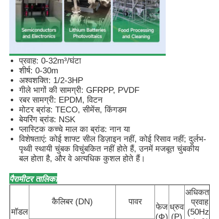
प्यूमेटिक डायफ्राम पंप
मापन डोज़िंग पंप
प्रवाह: 0-32m³/घंटा
शीर्ष: 0-30m
अश्वशक्ति: 1/2-3HP
सबमर्सिबल सीवेज पंप
गीले भागों की सामग्री: GFRPP, PVDF
रबर सामग्री: EPDM, विटन
मोटर ब्रांड: TECO, सीमेंस, किंगडम
औद्योगिक केन्द्रापसारक ब्लोअर
बेयरिंग ब्रांड: NSK
प्लास्टिक कच्चे माल का ब्रांड: नान या
विशेषताएं: कोई शाफ्ट सील डिज़ाइन नहीं, कोई रिसाव नहीं; दुर्लभ-
पृथ्वी स्थायी चुंबक विचुंबकित नहीं होते हैं, उनमें मजबूत चुंबकीय
बल होता है, और वे अत्यधिक कुशल होते हैं।
पैरामीटर तालिका
अधिकतम
कैलिबर (DN)
पावर
प्रवाह
फेज
ध्रुव
मॉडल
(50Hz)
(Φ)
(P)