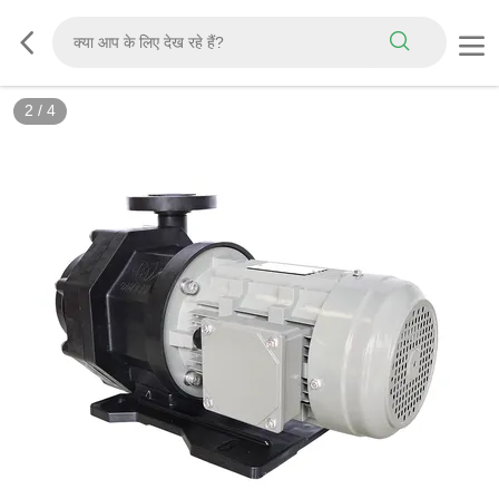
3
/
4