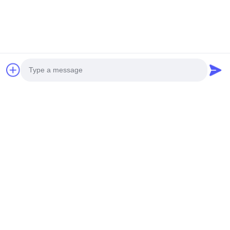
सीलरहित प्लास्टिक चुंबकीय
सेमीकंडक्टर चुंबकीय ड्राइव
पंप मिनी 1/2HP 0.37KW
पंप 3 चरण 380V 1HP
मेइबाओ उच्च संक्षारण-
हॉर्सपावर 2900rpm गति
प्रतिरोधी एसिड ट्रांसफर
जांच भेजें
जांच भेजें
Photo
Video Call
Audio Call