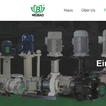
Haus
Über Us
P
Ei