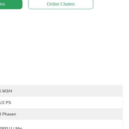
den
Online Chatten
5 M3/h
1/2 PS
3 Phasen
2900 U / Min