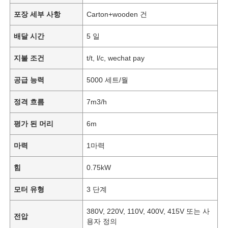
포장 세부 사항
Carton+wooden 건
배달 시간
5 일
지불 조건
t/t, l/c, wechat pay
공급 능력
5000 세트/월
정격 흐름
7m3/h
평가 된 머리
6m
마력
1마력
힘
0.75kW
모터 유형
3 단계
380V, 220V, 110V, 400V, 415V 또는 사
전압
용자 정의