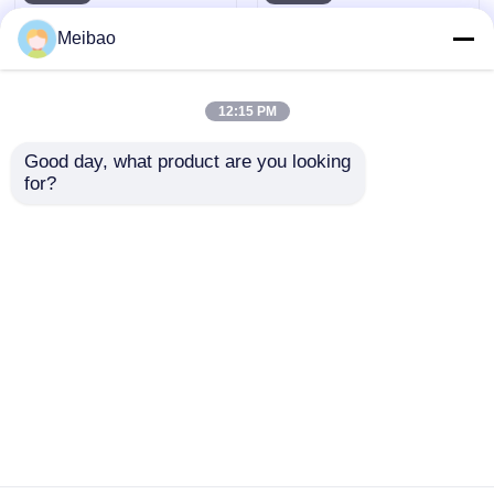
Meibao
12:15 PM
Good day, what product are you looking 
for?
2HP 자기 드라이브 화
무누액 방지 마그네틱
학 펌프 1.5KW 220V
펌프 마그 드라이브 원
부패 보호 에너지 효율
심 펌프 0.25HP 180W
문의 보내기
문의 보내기
홈
사이트맵
연락처
Desktop Site
사이트맵
개인 정보 정책