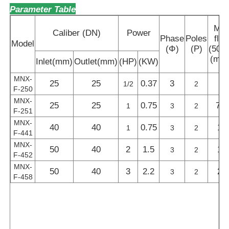
Parameter Table
Ma
Caliber (DN)
Power
Phase
Poles
flo
Model
(Φ)
(P)
(50H
(m³/
Inlet(mm)
Outlet(mm)
(HP)
(KW)
MNX-
25
25
0.37
3
6
1/2
2
F-250
MNX-
25
25
0.75
7.5
1
3
2
F-251
MNX-
40
40
0.75
14
1
3
2
F-441
MNX-
50
40
2
1.5
19
3
2
F-452
MNX-
50
40
3
2.2
22
3
2
F-458