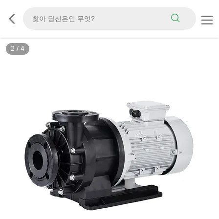
3
/
4