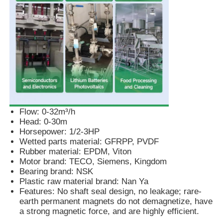
공기 용막 펌프
계량 투약 펌프
물속에 잠길 수 있는 오수 펌프
Flow: 0-32m³/h
산업적 원심형 송풍기
Head: 0-30m
Horsepower: 1/2-3HP
Wetted parts material: GFRPP, PVDF
Rubber material: EPDM, Viton
Motor brand: TECO, Siemens, Kingdom
Bearing brand: NSK
Plastic raw material brand: Nan Ya
Features: No shaft seal design, no leakage; rare-
earth permanent magnets do not demagnetize, have
a strong magnetic force, and are highly efficient.