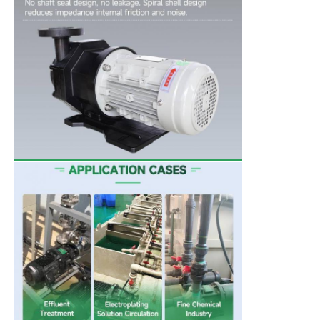
셀프 프라이밍 펌프
자기 펌프
수직 펌프
스테인리스 스틸 수직 펌프
화학적 원심 펌프
불소는 케미컬 펌프를 정렬시켰습니다
화학액 필터