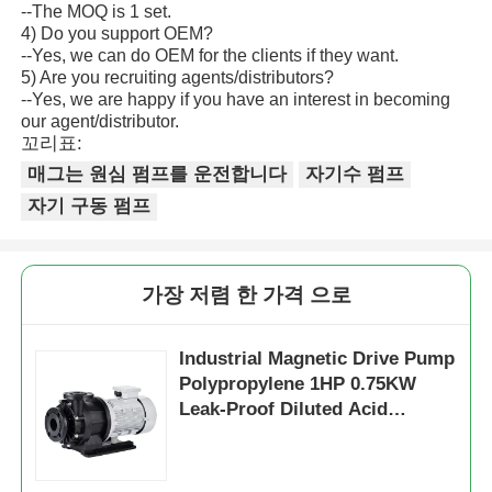
--The MOQ is 1 set.
4) Do you support OEM?
--Yes, we can do OEM for the clients if they want.
5) Are you recruiting agents/distributors?
--Yes, we are happy if you have an interest in becoming
our agent/distributor.
꼬리표:
매그는 원심 펌프를 운전합니다
자기수 펌프
자기 구동 펌프
가장 저렴 한 가격 으로
Industrial Magnetic Drive Pump
Polypropylene 1HP 0.75KW
Leak-Proof Diluted Acid
Transfer Pump