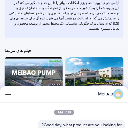
آیا می خواهید ببینید چه چیزی امکانات میبائو را تا این حد چشمگیر می کند؟ در
این ویدیو، شما را به یک تور منحصر به فرد از نمایشگاه و ساختمان تحقیق و
توسعه میبائو می بریم که طراحی نوآورانه، فناوری پیشرفته و فضاهای مشارکتی
را به نمایش می گذارد که باعث موفقیت آنها می شود. ایده آل برای حرفه ای های
B2B که به دنبال درک چگونگی پشتیبانی یک محیط مجهز از توسعه محصول و
تعامل مشتری هستند.
فیلم های مرتبط
02:50
00:42
Meibao
محصولات اصلی میبائو
ویدیوی معرفی شرکت پمپ میباو
شرکت
شرکت
August 06, 2025
June 05, 2026
3:38 AM
Good day, what product are you looking for?