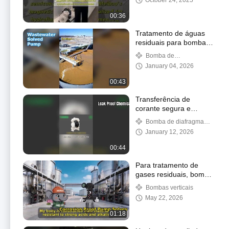
October 24, 2025
00:36
Tratamento de águas
residuais para bomba
autoescorvante
Bomba de
escorvamento automático
January 04, 2026
00:43
Transferência de
corante segura e
estável com bomba
Bomba de diafragma
pneumática de
pneumática
January 12, 2026
diafragma
00:44
Para tratamento de
gases residuais, bomba
vertical pode ser usada
Bombas verticais
May 22, 2026
01:18