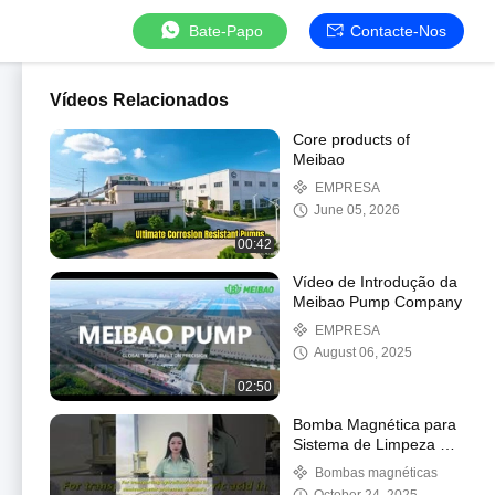
Bate-Papo
Contacte-Nos
Vídeos Relacionados
Core products of
Meibao
EMPRESA
June 05, 2026
00:42
Vídeo de Introdução da
Meibao Pump Company
EMPRESA
August 06, 2025
02:50
Bomba Magnética para
Sistema de Limpeza de
Semicondutores com
Bombas magnéticas
Ácido Fluorídrico