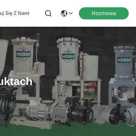
Rozmowa
uj Się Z Nami
uktach