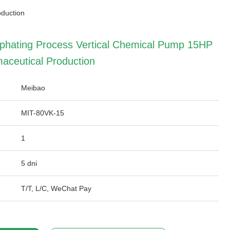
oduction
osphating Process Vertical Chemical Pump 15HP
ceutical Production
Meibao
MIT-80VK-15
1
5 dni
T/T, L/C, WeChat Pay