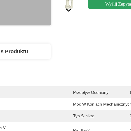
Wyślij Zapyta
is Produktu
Przepływ Oceniany:
Moc W Koniach Mechanicznych
Typ Silnika:
5 V 
Prędkość: