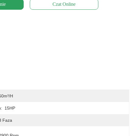
nie
Czat Online
60m³/h
:
15HP
3 Faza
2900 Rpm