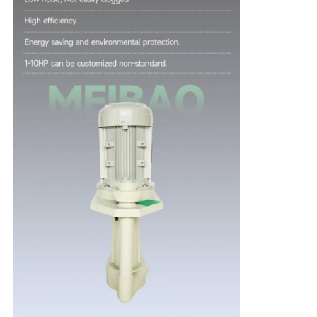
bơm tự khởi động
Bơm từ
Bơm trục đứng
Bơm ly tâm đứng bằng thép không gỉ
Bơm ly tâm hóa chất
Bơm hóa chất lót Fluorine
Bộ lọc chất lỏng hóa học