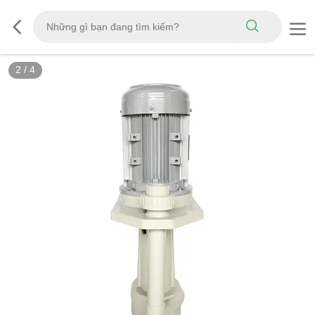
3
/
4