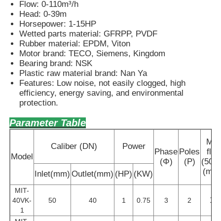
Flow: 0-110m³/h
Head: 0-39m
Horsepower: 1-15HP
Wetted parts material: GFRPP, PVDF
Rubber material: EPDM, Viton
Motor brand: TECO, Siemens, Kingdom
Bearing brand: NSK
Plastic raw material brand: Nan Ya
Features: Low noise, not easily clogged, high
efficiency, energy saving, and environmental
protection.
Parameter Table
Ma
Caliber (DN)
Power
Phase
Poles
flo
Model
(Φ)
(P)
(50H
(m³/
Inlet(mm)
Outlet(mm)
(HP)
(KW)
MIT-
14
40VK-
50
40
1
0.75
3
2
1