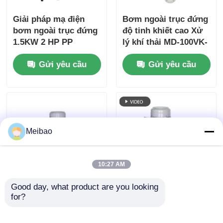
Giải pháp mạ điện
Bơm ngoài trục đứng
bơm ngoài trục đứng
độ tinh khiết cao Xử
1.5KW 2 HP PP
lý khí thải MD-100VK-
20 20 HP 15KW
Gửi yêu cầu
Gửi yêu cầu
Meibao
10:27 AM
Good day, what product are you looking 
Bơm dọc xoáy ra khỏi
Bơm ly tâm dọc bán
for?
bể 11kw 15HP PVDF
chìm 25HP 18.5kw 3
cho xử lý khí thải
pha tiết kiệm năng