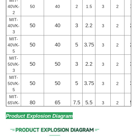
MIT-
17
40VK-
50
40
2
1.5
3
2
2
MIT-
50
40
3
2.2
21
40VK-
3
2
3
MIT-
50
40
5
3.75
27
40VK-
3
2
5
MIT-
50
50
3
2.2
32
50VK-
3
2
3
MIT-
50
50
5
3.75
32
50VK-
3
2
5
MIT-
80
65
7.5
5.5
57
65VK-
3
2
7.5
Product Explosion Diagram
MIT-
80
65
10
7.5
68
65VK-
3
2
10
MIT-