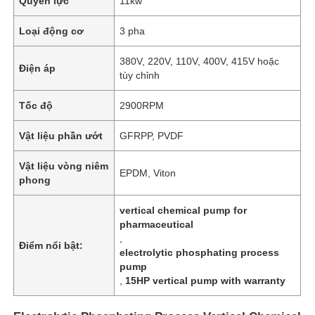
Quyền lực
11kw
Loại động cơ
3 pha
380V, 220V, 110V, 400V, 415V hoặc
Điện áp
tùy chỉnh
Tốc độ
2900RPM
Vật liệu phần ướt
GFRPP, PVDF
Vật liệu vòng niêm
EPDM, Viton
phong
vertical chemical pump for
pharmaceutical
,
Điểm nổi bật:
electrolytic phosphating process
pump
,
15HP vertical pump with warranty