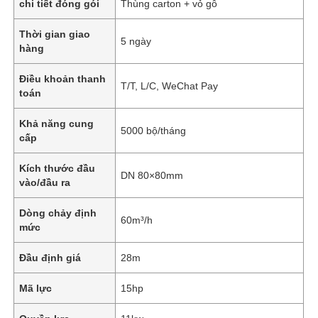
chi tiết đóng gói
Thùng carton + vỏ gỗ
Thời gian giao
5 ngày
hàng
Điều khoản thanh
T/T, L/C, WeChat Pay
toán
Khả năng cung
5000 bộ/tháng
cấp
Kích thước đầu
DN 80×80mm
vào/đầu ra
Dòng chảy định
60m³/h
mức
Đầu định giá
28m
Mã lực
15hp