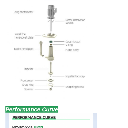
80
80
7.5
5.5
74
80VK-
3
2
7.5
MIT-
80
80
10
7.5
88
80VK-
3
2
10
MIT-
80
80
15
11
98
80VK-
3
2
15
Performance Curve