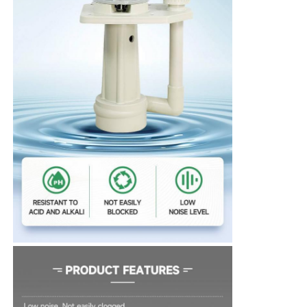
Về chúng tôi
Tham quan nhà máy
Kiểm soát chất lượng
Liên hệ chúng tôi
Tin tức
Tất cả các trường hợp
Yêu cầu báo giá