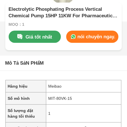
Electrolytic Phosphating Process Vertical
Chemical Pump 15HP 11KW For Pharmaceutical
Production
MOQ：1
nói chuyện ngay.
Giá tốt nhất
Mô Tả SảN PHẩM
Hàng hiệu
Meibao
Số mô hình
MIT-80VK-15
Số lượng đặt
1
hàng tối thiểu