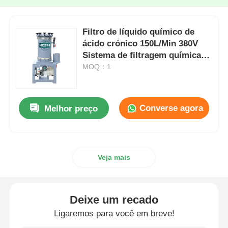
Filtro de líquido químico de
ácido crónico 150L/Min 380V
Sistema de filtragem química
de 1 HP
MOQ：1
Converse agora
Melhor preço
Veja mais
Deixe um recado
Ligaremos para você em breve!