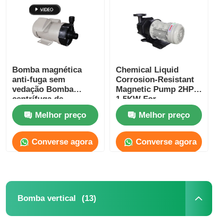
Bomba magnética
Chemical Liquid
anti-fuga sem
Corrosion-Resistant
vedação Bomba
Magnetic Pump 2HP
centrífuga de
1.5KW For
acionamento
Semiconductor PCB
Melhor preço
Melhor preço
magnético 0,25HP
Wastewater
180W
Treatment
Converse agora
Converse agora
Casa
Produtos
(13)
Bomba vertical
Vídeos