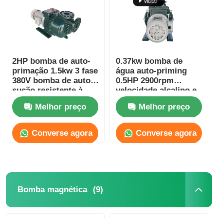
2HP bomba de auto-
0.37kw bomba de
primação 1.5kw 3 fase
água auto-priming
380V bomba de auto-
0.5HP 2900rpm
sução resistente à
velocidade alcalino e
erosão
resistente à corrosão
Melhor preço
Melhor preço
Converse agora
Converse agora
(9)
Bomba magnética