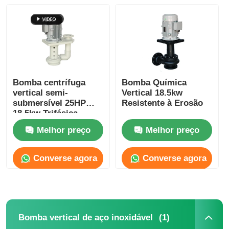
Quem Somos
Fábrica
Bomba centrífuga
Bomba Química
vertical semi-
Vertical 18.5kw
Controle de Qualidade
submersível 25HP
Resistente à Erosão
18,5kw Trifásica
Economia de Energia
Fale Conosco
Melhor preço
Melhor preço
Converse agora
Converse agora
notícias
Todos os casos
(1)
Bomba vertical de aço inoxidável
Pedir um orçamento