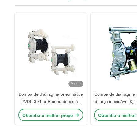
Vídeo
Bomba de diafragma pneumática
Bomba de diafragma 
PVDF 8,4bar Bomba de pistão
de aço inoxidável 8,
pneumática 587L/min
de pistão pneumátic
Obtenha o melhor preço
Obtenha o melhor