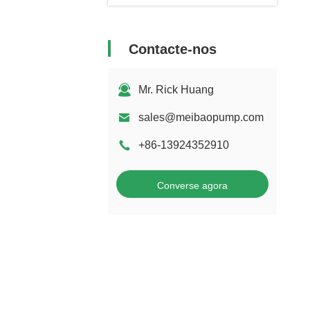
Contacte-nos
Mr. Rick Huang
sales@meibaopump.com
+86-13924352910
Converse agora