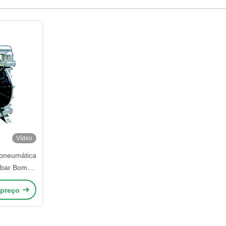
Vídeo
pneumática
4 bar Bomba
a 587L/Min
 preço