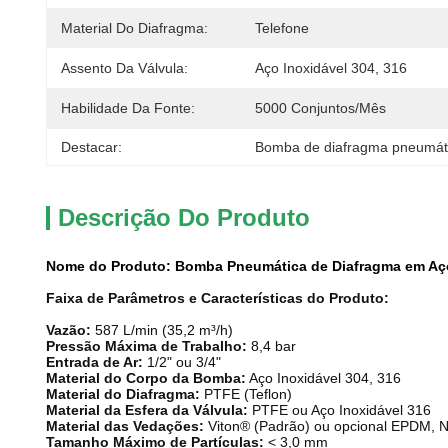
Material Do Diafragma:
Telefone
Assento Da Válvula:
Aço Inoxidável 304, 316
Habilidade Da Fonte:
5000 Conjuntos/mês
Destacar:
Bomba de diafragma pneumáti
Descrição Do Produto
Nome do Produto: Bomba Pneumática de Diafragma em Aço
Faixa de Parâmetros e Características do Produto:
Vazão:
587 L/min (35,2 m³/h)
Pressão Máxima de Trabalho:
8,4 bar
Entrada de Ar:
1/2" ou 3/4"
Material do Corpo da Bomba:
Aço Inoxidável 304, 316
Material do Diafragma:
PTFE (Teflon)
Material da Esfera da Válvula:
PTFE ou Aço Inoxidável 316
Material das Vedações:
Viton® (Padrão) ou opcional EPDM, 
Tamanho Máximo de Partículas:
< 3,0 mm