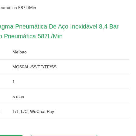
neumática 587L/Min
gma Pneumática De Aço Inoxidável 8,4 Bar
o Pneumática 587L/Min
Meibao
MQ50AL-SS/TF/TF/SS
1
5 dias
:
T/T, L/C, WeChat Pay