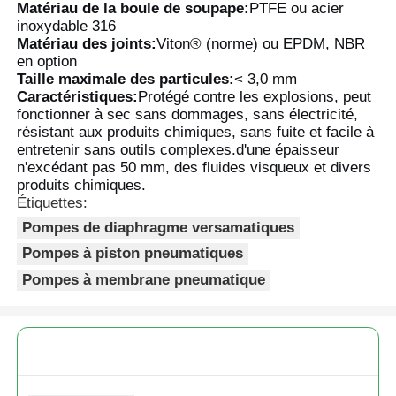
Matériau de la boule de soupape:
PTFE ou acier
inoxydable 316
Matériau des joints:
Viton® (norme) ou EPDM, NBR
A propos de nous
en option
Taille maximale des particules:
< 3,0 mm
Caractéristiques:
Protégé contre les explosions, peut
Visite d'usine
fonctionner à sec sans dommages, sans électricité,
résistant aux produits chimiques, sans fuite et facile à
entretenir sans outils complexes.d'une épaisseur
Contrôle de la qualité
n'excédant pas 50 mm, des fluides visqueux et divers
produits chimiques.
Étiquettes:
Contact
Pompes de diaphragme versamatiques
Pompes à piston pneumatiques
nouvelles
Pompes à membrane pneumatique
Tous les cas
Demande de soumission