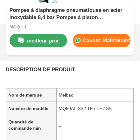
Pompes à diaphragme pneumatiques en acier
inoxydable 8,4 bar Pompes à piston
pneumatiques 587L/min
MOQ：1
Causez Maintenant
meilleur prix
DESCRIPTION DE PRODUIT
Nom de marque
Meibao
Numéro de modèle
MQ50AL-SS / TF / TF / SS
Quantité de
1
commande min