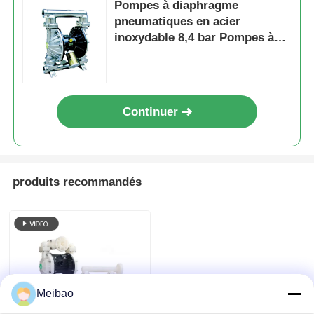
Pompes à diaphragme
pneumatiques en acier
Pompe d'amorçage d'individu
inoxydable 8,4 bar Pompes à
piston pneumatiques 587L/min
Pompe magnétique
Continuer
Pompes verticales
Pompes verticales en acier inoxydable
produits recommandés
pompe centrifuge chimique
Pompe chimique rayée par fluor
Meibao
Filtre liquide chimique