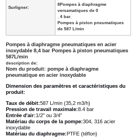
8Pompes à diaphragme
Surligner:
versamatiques de 0
,
4 bar
,
Pompes à piston pneumatiques
de 587 L/min
Pompes à diaphragme pneumatiques en acier
inoxydable 8,4 bar Pompes à piston pneumatiques
587L/min
description de:
Nom du produit: pompe à diaphragme
pneumatique en acier inoxydable
Dimension des paramètres et caractéristiques du
produit:
Aperçu
Taux de débit:
587 L/min (35,2 m3/h)
Pression de travail maximale:
8.4 bar
Entrée d'air:
1/2" ou 3/4"
Produits
Matériau du corps de la pompe:
304, 316 acier
inoxydable
Matériau du diaphragme:
PTFE (téflon)
Vidéos