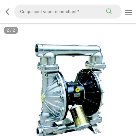
2
/
2