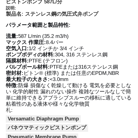
ピストンポンプ 587L/分
説明:
製品名: ステンレス鋼の気圧式弁ポンプ
パラメータ範囲と製品特性:
流量:
587 L/min (35.2 m3/h)
マックス 作業圧:
8.4バー
空気入口:
1/2 インチか 3/4 インチ
ポンプボディの材料:
304, 316 ステンレス鋼
隔膜材料:
PTFE (テフロン)
バルブボール材料:
PTFEまたは316ステンレス鋼
密封材:
ビトン® (標準) または任意のEPDM,NBR
最大粒子の大きさ:
<3.0mm
特徴:
防爆 損傷なく乾燥して動ける 電気を必要としな
い 化学的耐性 漏れのない操作 複雑なツールなしで簡
ホーム
単に維持できるアブラシブスルーの移転に適している
粘着性のある液体や様々な化学物質
札:
製品
Versamatic Diaphragm Pump
パネウマティックピストンポンプ
ビデオ
Pneumatic Membrane Pump