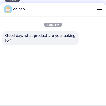
Meibao
自己の起爆剤ポンプ
10:58 PM
磁気ポンプ
Good day, what product are you looking 
for?
垂直ポンプ
PVDF製エアダイヤフ
ラムポンプ 8.4bar 空
気圧ピストンポンプ
ステンレス鋼 垂直ポンプ
587L/分
お問い合わせを送信
化学遠心ポンプ
ホーム
企業情報
お問い合わせ
Desktop Site
フッ素によって並べられる化学ポンプ
地図
プライバシーポリシー規約
化学液体フィルター