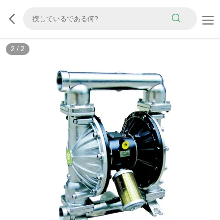
2
/
2