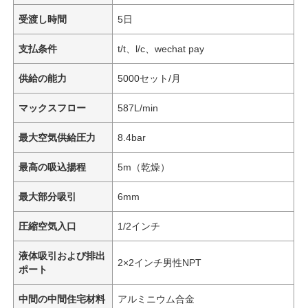
受渡し時間
5日
支払条件
t/t、l/c、wechat pay
供給の能力
5000セット/月
マックスフロー
587L/min
最大空気供給圧力
8.4bar
最高の吸込揚程
5m（乾燥）
最大部分吸引
6mm
圧縮空気入口
1/2インチ
液体吸引および排出
2×2インチ男性NPT
ポート
中間の中間住宅材料
アルミニウム合金