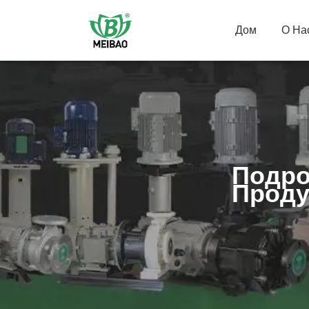
Дом
О На
Подро
Проду