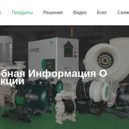
с
Продукты
Решения
Видео
Блог
Свяж
бная Информация О
кции