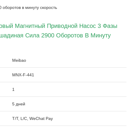
 оборотов в минуту скорость
овый Магнитный Приводной Насос 3 Фазы
ошадиная Сила 2900 Оборотов В Минуту
:
Meibao
MNX-F-441
1
5 дней
T/T, L/C, WeChat Pay