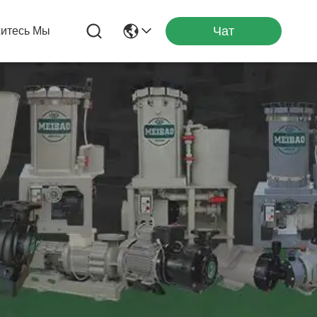
Чат
итесь Мы