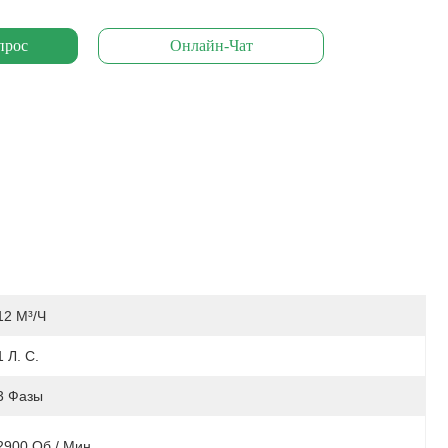
прос
Онлайн-Чат
12 М³/ч
1 Л. С.
3 Фазы
2900 Об / Мин