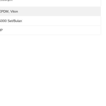
EPDM, Viton
5000 Set/bulan
HP