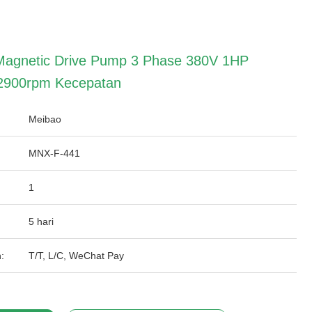
Magnetic Drive Pump 3 Phase 380V 1HP
2900rpm Kecepatan
Meibao
MNX-F-441
1
5 hari
:
T/T, L/C, WeChat Pay