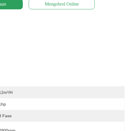
aan
Mengobrol Online
12m³/h
1hp
3 Fase
2900rpm