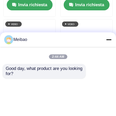
Invia richiesta
Invia richiesta
Diluted Acid Transfer
acido resistente alla
Pump
corrosione
Meibao
2:44 AM
Good day, what product are you looking 
Pompa a
Pompa centrifuga a
for?
trasmissione
trascinamento
magnetica a
magnetico a tenuta
semiconduttore di
stagna da 0,25HP
Invia richiesta
Invia richiesta
fase 3 380V 1 HP
180W
Potenza 2900 giri al
minuto Velocità