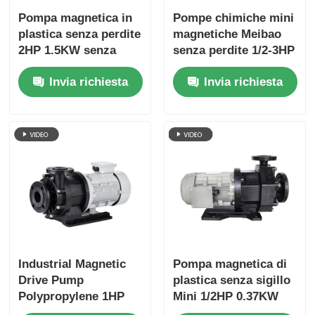
Pompa magnetica in
Pompe chimiche mini
plastica senza perdite
magnetiche Meibao
2HP 1.5KW senza
senza perdite 1/2-3HP
tenuta meccanica
0.37KW senza tenuta
Invia richiesta
Invia richiesta
Pompe magnetiche
meccanica
per galvanica
Industrial Magnetic
Pompa magnetica di
Drive Pump
plastica senza sigillo
Polypropylene 1HP
Mini 1/2HP 0.37KW
0.75KW Leak-Proof
Meibao Trasferimento