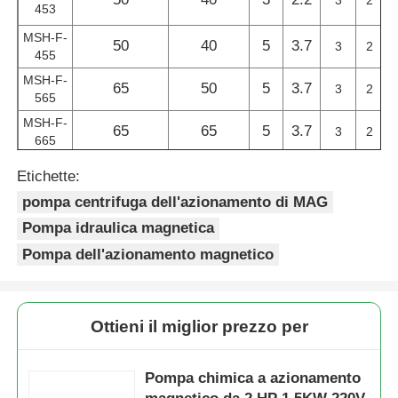
453
MSH-F-
50
40
5
3.7
Pompa di innesco di auto
3
2
455
MSH-F-
65
50
5
3.7
3
2
565
Pompa magnetica
MSH-F-
65
65
5
3.7
3
2
665
Pompa verticale
Etichette:
pompa centrifuga dell'azionamento di MAG
Pompa verticale in acciaio inossidabile
Pompa idraulica magnetica
Pompa dell'azionamento magnetico
Pompa centrifuga chimica
Ottieni il miglior prezzo per
Pompa chimica allineata fluoro
Pompa chimica a azionamento
Filtro liquido chimico