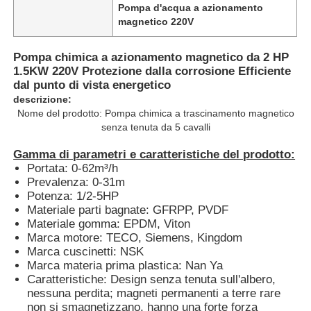
Pompa d'acqua a azionamento
magnetico 220V
Pompa chimica a azionamento magnetico da 2 HP
1.5KW 220V Protezione dalla corrosione Efficiente
dal punto di vista energetico
descrizione:
Nome del prodotto: Pompa chimica a trascinamento magnetico
senza tenuta da 5 cavalli
Gamma di parametri e caratteristiche del prodotto:
Portata: 0-62m³/h
Prevalenza: 0-31m
Potenza: 1/2-5HP
Materiale parti bagnate: GFRPP, PVDF
Casa
Materiale gomma: EPDM, Viton
Marca motore: TECO, Siemens, Kingdom
Marca cuscinetti: NSK
Prodotti
Marca materia prima plastica: Nan Ya
Caratteristiche: Design senza tenuta sull'albero,
nessuna perdita; magneti permanenti a terre rare
non si smagnetizzano, hanno una forte forza
Video