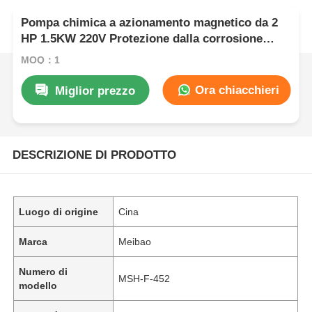
Pompa chimica a azionamento magnetico da 2
HP 1.5KW 220V Protezione dalla corrosione
Efficiente dal punto di vista energetico
MOQ：1
Ora chiacchieri
Miglior prezzo
DESCRIZIONE DI PRODOTTO
Luogo di origine
Cina
Marca
Meibao
Numero di
MSH-F-452
modello