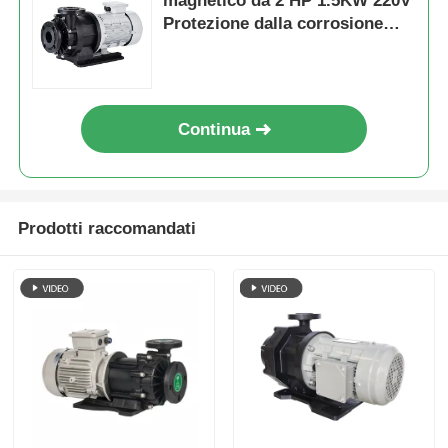
magnetico da 2 HP 1.5KW 220V
Protezione dalla corrosione
Efficiente dal punto di vista
Pompa di diaframma pneumatica
energetico
Pompa di dosaggio di misura
Continua
Pompa per acque luride sommergibile
Prodotti raccomandati
ventilatore centrifugo industriale