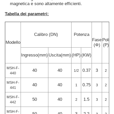
magnetica e sono altamente efficienti.
Tabella dei parametri:
Chi siamo
Fatory Tour
Calibro (DN)
Potenza
P
Fase
Poli
m
Modello
(Φ)
(P)
Controllo di qualità
Ingresso(mm)
Uscita(mm)
(HP)
(KW)
Contattaci
MSH-F-
40
40
0.37
3
1/2
2
440
notizie
MSH-F-
40
40
0.75
1
3
2
441
Tutti i casi
MSH-F-
50
40
1.5
2
3
2
442
Richiedere un preventivo
MSH-F-
50
40
3
2.2
3
2