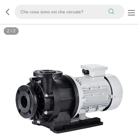
2
/
2