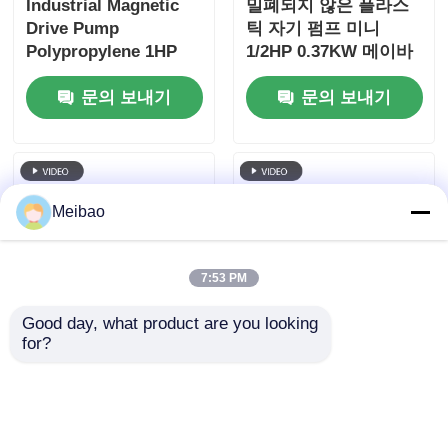
Industrial Magnetic
밀폐되지 않은 플라스
Drive Pump
틱 자기 펌프 미니
Polypropylene 1HP
1/2HP 0.37KW 메이바
0.75KW Leak-Proof
오 고 경식 저항성 산류
문의 보내기
문의 보내기
Diluted Acid Transfer
전송
Pump
Meibao
7:53 PM
Good day, what product are you looking 
for?
반도체 자기 드라이브
무누액 방지 마그네틱
펌프 3단계 380V 1HP
펌프 마그 드라이브 원
마력 2900rpm 속도
심 펌프 0.25HP 180W
문의 보내기
문의 보내기