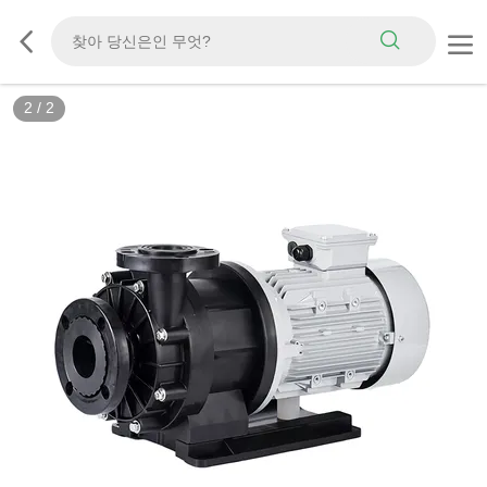
2
/
2