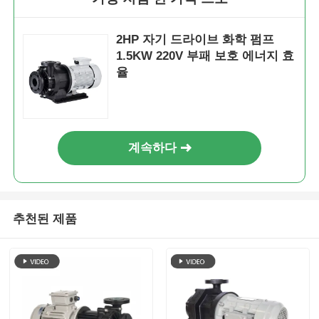
셀프 프라이밍 펌프
2HP 자기 드라이브 화학 펌프
1.5KW 220V 부패 보호 에너지 효
율
자기 펌프
수직 펌프
계속하다
스테인리스 스틸 수직 펌프
화학적 원심 펌프
추천된 제품
불소는 케미컬 펌프를 정렬시켰습니다
화학액 필터