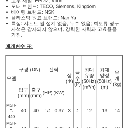
고무 재질: EPDM, Viton
모터 브랜드: TECO, Siemens, Kingdom
베어링 브랜드: NSK
플라스틱 원료 브랜드: Nan Ya
특징: 샤프트 씰 설계 없음, 누수 없음; 희토류 영구
자석은 감자되지 않으며, 강력한 자력과 고효율을
가짐.
매개변수 표:
구경 (DN)
전력
최대
최대
극
무
상
유량
양정
모델
수
게
(Φ)
(50Hz)
(50Hz)
(P)
(kg)
(m³/h)
(m)
입구
출구
홈
(HP)
(KW)
(mm)
(mm)
MSH-
제품 소개
40
40
0.37
3
12
13
14
F-
1/2
2
440
MSH-
동영상