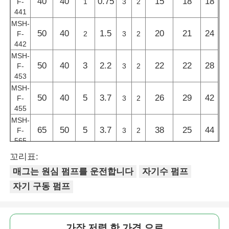
40
40
0.75
15
18
18
F-
1
3
2
441
MSH-
회사 소개
50
40
1.5
20
21
24
F-
2
3
2
442
MSH-
공장 투어
50
40
3
2.2
22
22
28
F-
3
2
453
MSH-
품질 관리
50
40
5
3.7
26
29
42
F-
3
2
455
MSH-
연락처
65
50
5
3.7
38
25
44
F-
3
2
565
MSH-
꼬리표:
뉴스
65
65
5
3.7
54
19
46
F-
3
2
매그는 원심 펌프를 운전합니다
자기수 펌프
665
자기 구동 펌프
모든 케이스
견적 요청
가장 저렴 한 가격 으로