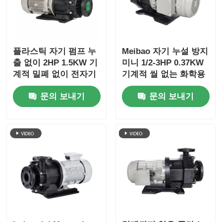
공기 용막 펌프
플라스틱 자기 펌프 누
Meibao 자기 누설 방지
계량 투약 펌프
출 없이 2HP 1.5KW 기
미니 1/2-3HP 0.37KW
계적 밀폐 없이 전자기
기계적 씰 없는 화학용
펌프
펌프
물속에 잠길 수 있는 오수 펌프
문의 보내기
문의 보내기
산업적 원심형 송풍기