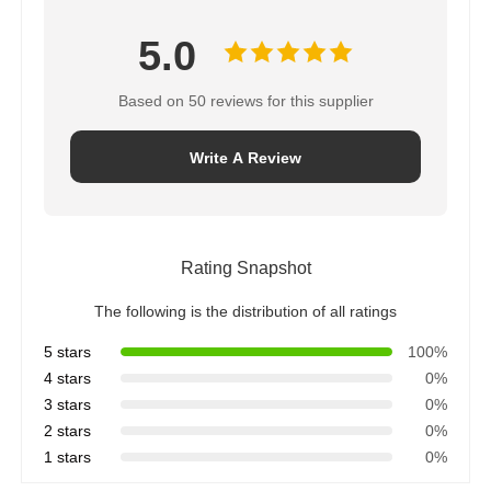
Ratings & Review:
셀프 프라이밍 펌프
Overall Rating
자기 펌프
5.0
수직 펌프
Based on 50 reviews for this supplier
스테인리스 스틸 수직 펌프
Write A Review
화학적 원심 펌프
Rating Snapshot
불소는 케미컬 펌프를 정렬시켰습니다
The following is the distribution of all ratings
화학액 필터
5 stars
100%