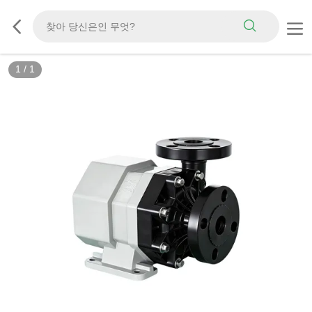
1
/
1