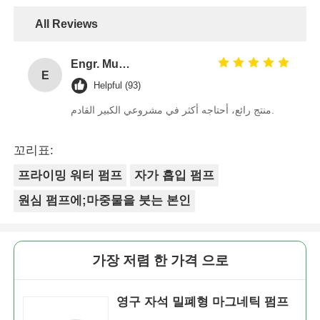
4 stars
0%
3 stars
0%
공기 용막 펌프
2 stars
0%
1 stars
0%
계량 투약 펌프
All Reviews
물속에 잠길 수 있는 오수 펌프
Engr. Muhammad Bin Salah
E
Helpful (93)
산업적 원심형 송풍기
منتج رائع، أحتاجه أكثر في مشروعي الكبير القادم.
꼬리표:
프라이밍 워터 펌프
자가 흡입 펌프
원심 펌프에;마중물을 붓는 본인