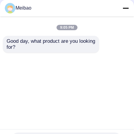
Meibao
0.37kw 자흡식 워터 펌
산성 자기 흡수 펌프 비
프 0.5HP 2900rpm 속
금속 3.7kw 220V 고 효
도 알칼리 및 부식 방지
율
9:05 PM
문의 보내기
문의 보내기
Good day, what product are you looking 
for?
2HP 자흡식 펌프
2900rpm 속도 자발적
1.5kw 3상 380V 자흡
인 프라이밍 펌프 1hp
펌프 내식성
산업 하수용 자발 흡수