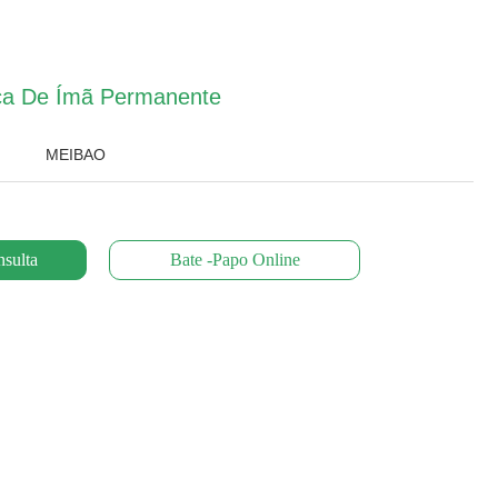
a De Ímã Permanente
MEIBAO
sulta
Bate -papo Online