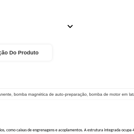
ção Do Produto
anente
, 
bomba magnética de auto-preparação
, 
bomba de motor em lat
rios, como caixas de engrenagens e acoplamentos. A estrutura integrada ocu