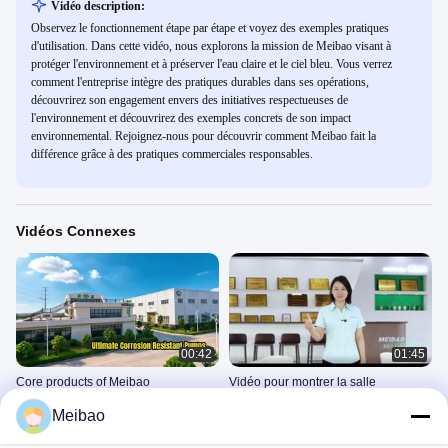
Vidéo description:
Observez le fonctionnement étape par étape et voyez des exemples pratiques
d'utilisation. Dans cette vidéo, nous explorons la mission de Meibao visant à
protéger l'environnement et à préserver l'eau claire et le ciel bleu. Vous verrez
comment l'entreprise intègre des pratiques durables dans ses opérations,
découvrirez son engagement envers des initiatives respectueuses de
l'environnement et découvrirez des exemples concrets de son impact
environnemental. Rejoignez-nous pour découvrir comment Meibao fait la
différence grâce à des pratiques commerciales responsables.
Vidéos Connexes
00:42
01:45
Core products of Meibao
Vidéo pour montrer la salle
d'exposition et le bâtiment RD de
ENTREPRISE
Meibao
Meibao
ENTREPRISE
June 05, 2026
October 22, 2025