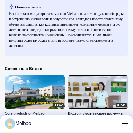
Описание видео:
В этом видео мы раскрываем миссию Meibao по защите окружающей среды
и сохранению чистой воды и голубого неба. Благодаря повествовательному
обзору вы увидите, как компания интегрирует устойчивые методы в свою
деятельность, подчеркивая реальные преимущества и положительное
влияние на сообщества и экосистемы. Присоединяйтесь к нам, чтобы
получить более глубокий взгляд на корпоративную ответственность в
действии.
Связанные Видео
00:42
01:45
Core products of Meibao
Видео, показывающее шоурум и
здание RD компании Meibao
КОМПАНИЯ
Meibao
КОМПАНИЯ
June 05, 2026
October 22, 2025