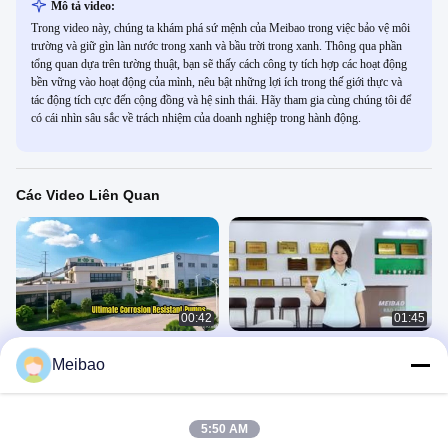
Mô tả video:
Trong video này, chúng ta khám phá sứ mệnh của Meibao trong việc bảo vệ môi
trường và giữ gìn làn nước trong xanh và bầu trời trong xanh. Thông qua phần
tổng quan dựa trên tường thuật, bạn sẽ thấy cách công ty tích hợp các hoạt động
bền vững vào hoạt động của mình, nêu bật những lợi ích trong thế giới thực và
tác động tích cực đến cộng đồng và hệ sinh thái. Hãy tham gia cùng chúng tôi để
có cái nhìn sâu sắc về trách nhiệm của doanh nghiệp trong hành động.
Các Video Liên Quan
00:42
01:45
Sản phẩm cốt lõi của Meibao
Video giới thiệu Phòng trưng bày và
Meibao
Tòa nhà RD của Meibao
CÔNG TY
CÔNG TY
June 05, 2026
October 22, 2025
5:50 AM