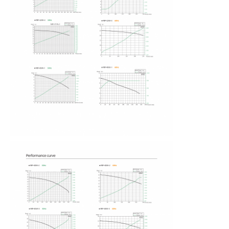
Quem Somos
Fábrica
Controle de Qualidade
Fale Conosco
notícias
Todos os casos
Pedir um orçamento