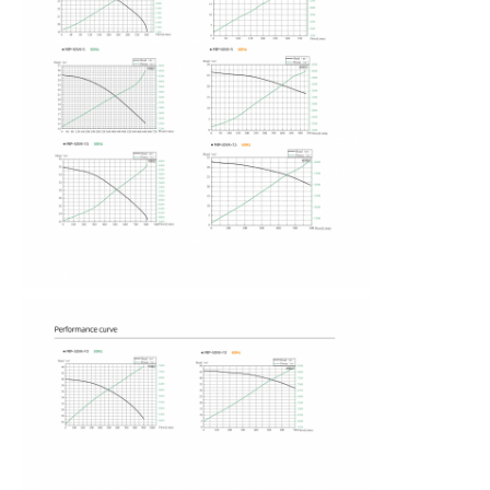
Bomba da escorva do auto
Bomba magnética
Bomba vertical
Bomba vertical de aço inoxidável
Bomba centrífuga química
Bomba química alinhada flúor
Filtro líquido químico