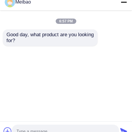
Meibao
ímã permanente
autoescorvante 10HP
7.5kw 2900rpm
Velocidade Material
6:57 PM
Enviar inquérito
Enviar inquérito
PP PVDF resistente a
álcalis e corrosão
Good day, what product are you looking 
for?
0.37kw bomba de
Bomba de auto
água auto-priming
sucção resistente a
0.5HP 2900rpm
ácidos não metálica
velocidade alcalino e
3,7kw 220V Alta
Enviar inquérito
Enviar inquérito
resistente à corrosão
eficiência