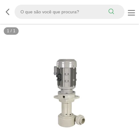
1
/
1