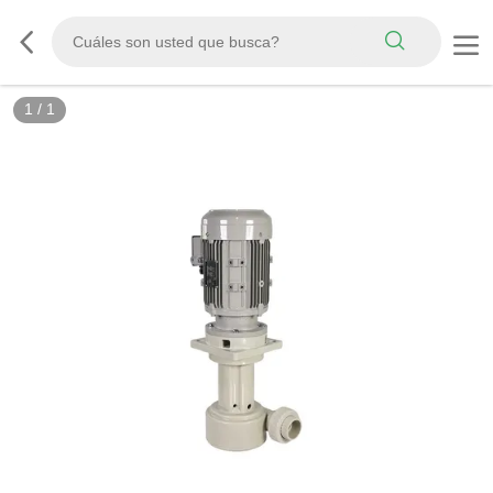
1
/
1