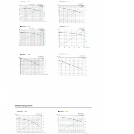
Sobre nosotros
Visita a la fábrica
Control de Calidad
Contacto
noticias
Todos los casos
Solicitar una cotización