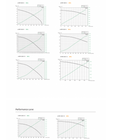
Bomba del oscurecimiento del uno mismo
Bomba magnética
Bomba vertical
Bomba vertical de acero inoxidable
Bomba centrífuga química
Bomba química alineada flúor
Filtro líquido químico