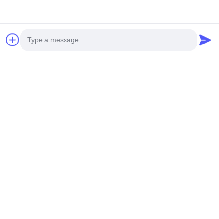
agua de auto-
autoaspiración
primación 0.5HP
resistente a los
2900rpm velocidad
ácidos no metálica
Enviar Consulta
Enviar Consulta
alcalino y resistente a
3.7kw 220V de alta
la corrosión
eficiencia
Photo
Video Call
Audio Call
Bomba autocebante
2900 rpm de
de 2 HP, 1.5 kW,
velocidad bomba de
trifásica, 380 V,
auto-primación 1
autoaspirante,
caballos de fuerza
Enviar Consulta
Enviar Consulta
resistente a la
bomba de auto-