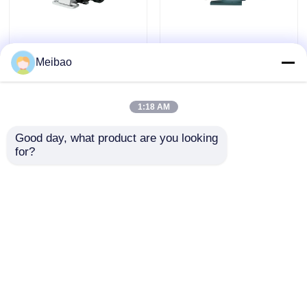
Pampas magnéticas
Bomba de agua de
Meibao
de imán permanente
auto-primación 10HP
enlatadas
7.5kw 2900rpm
Velocidad Alcalino y
1:18 AM
Enviar Consulta
Enviar Consulta
resistente a la
corrosión PP Material
Good day, what product are you looking 
PVDF
for?
0.37kw bomba de
Bomba de