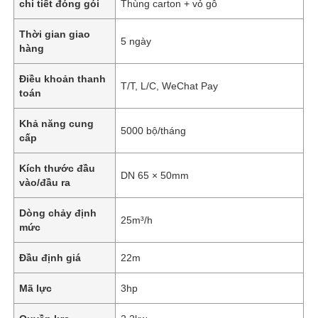
chi tiết đóng gói
Thùng carton + vỏ gỗ
Thời gian giao
5 ngày
hàng
Điều khoản thanh
T/T, L/C, WeChat Pay
toán
Khả năng cung
5000 bộ/tháng
cấp
Kích thước đầu
DN 65 × 50mm
vào/đầu ra
Dòng chảy định
25m³/h
mức
Đầu định giá
22m
Mã lực
3hp