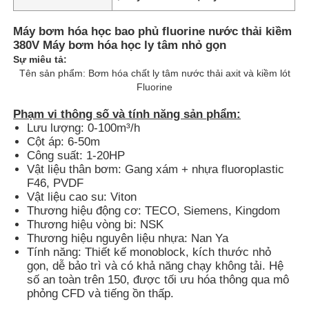
Máy bơm hóa học bao phủ fluorine nước thải kiềm
380V Máy bơm hóa học ly tâm nhỏ gọn
Sự miêu tả:
Tên sản phẩm: Bơm hóa chất ly tâm nước thải axit và kiềm lót
Fluorine
Phạm vi thông số và tính năng sản phẩm:
Lưu lượng: 0-100m³/h
Cột áp: 6-50m
Công suất: 1-20HP
Vật liệu thân bơm: Gang xám + nhựa fluoroplastic
F46, PVDF
Vật liệu cao su: Viton
Thương hiệu động cơ: TECO, Siemens, Kingdom
Nhà
Thương hiệu vòng bi: NSK
Thương hiệu nguyên liệu nhựa: Nan Ya
Tính năng: Thiết kế monoblock, kích thước nhỏ
Sản phẩm
gọn, dễ bảo trì và có khả năng chạy không tải. Hệ
số an toàn trên 150, được tối ưu hóa thông qua mô
phỏng CFD và tiếng ồn thấp.
Video