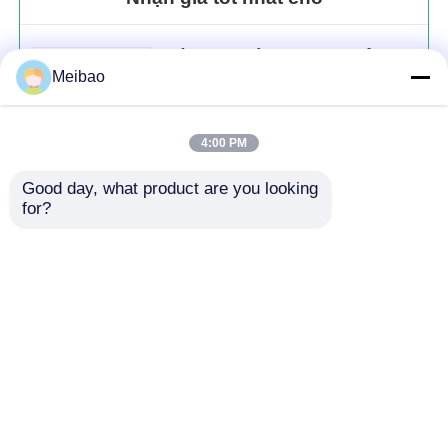
Máy bơm phế quản khí
Máy bơm hóa học bao phủ
Meibao
fluorine nước thải kiềm 380V
Máy bơm hóa học ly tâm nhỏ
Bơm định lượng
gọn
4:00 PM
Máy bơm nước thải chìm
Good day, what product are you looking 
Tiếp tục
for?
quạt ly tâm công nghiệp
Sản phẩm khuyến cáo
Nhà
Về chúng tôi
Liên hệ với chúng tôi
Desktop Site
Sơ đồ trang web
Chính sách bảo mật