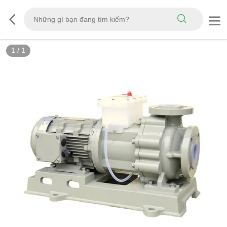
1
/
1