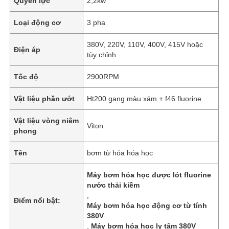
Quyền lực
2,2kw
Loại động cơ
3 pha
380V, 220V, 110V, 400V, 415V hoặc
Điện áp
tùy chỉnh
Tốc độ
2900RPM
Vật liệu phần ướt
Ht200 gang màu xám + f46 fluorine
Vật liệu vòng niêm
Viton
phong
Tên
bơm từ hóa hóa học
Máy bơm hóa học được lót fluorine
nước thải kiềm
,
Điểm nổi bật:
Máy bơm hóa học động cơ từ tính
380V
,
Máy bơm hóa học ly tâm 380V