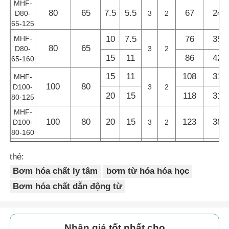
MHF-
80
65
7.5
5.5
67
24
D80-
3
2
65-125
bơm tự khởi động
MHF-
10
7.5
76
35
80
65
D80-
3
2
15
11
86
42
65-160
Bơm từ
15
11
108
31
MHF-
100
80
D100-
3
2
Bơm trục đứng
20
15
118
31
80-125
MHF-
100
80
20
15
123
38
D100-
3
2
Bơm ly tâm đứng bằng thép không gỉ
80-160
25
18.5
150
42
MHF-
Bơm ly tâm hóa chất
thẻ:
D125-
125
100
30
22
185
48
Bơm hóa chất ly tâm
bơm từ hóa hóa học
100-
3
2
160
40
30
220
49
Bơm hóa chất dẫn động từ
Bơm hóa chất lót Fluorine
Bộ lọc chất lỏng hóa học
Nhận giá tốt nhất cho