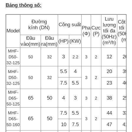
Bảng thông số:
Về chúng tôi
Lưu
Đường
Cột á
Công suất
lượng
kính (DN)
Pha
Cực
tối đa
Model
tối đa
(Φ)
(P)
(50Hz
Tham quan nhà máy
(50Hz)
Đầu
Đầu
(m)
(HP)
(KW)
(m³/h)
vào(mm)
ra(mm)
MHF-
Kiểm soát chất lượng
3
12
26
D50-
50
32
2.2
3
2
32-125
5.5
4
20
39
MHF-
Liên hệ chúng tôi
D50-
50
32
3
2
7.5
5.5
23
46
32-125
Tin tức
MHF-
65
50
4
3
38
25
D65-
3
2
50-125
Tất cả các trường hợp
7.5
5.5
44
33
MHF-
65
50
D65-
3
2
10
7.5
47
41
50-160
Yêu cầu báo giá